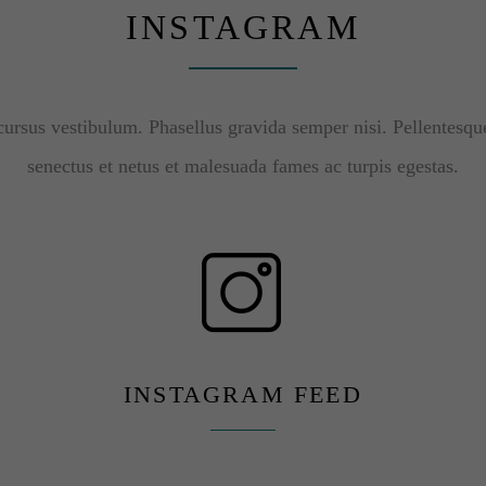
INSTAGRAM
cursus vestibulum. Phasellus gravida semper nisi. Pellentesque
senectus et netus et malesuada fames ac turpis egestas.
INSTAGRAM FEED