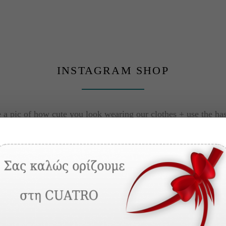
INSTAGRAM SHOP
 a pic of how cute you look wearing our clothes + use the ha
#mutive to get featured here!