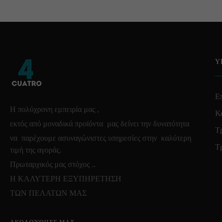
Υ
Επ
Η πολύχρονη εμπειρία μας ,
Κ
εκτός από μοναδικά προϊόντα μας δείνει την δυνατότητα
Τ
να παρέχουμε ασυναγώνιστες υπηρεσίες στην καλύτερη
Τ
τιμή της αγοράς.
Πρωταρχικός μας στόχος ..
Η ΚΑΛΥΤΕΡΗ ΕΞΥΠΗΡΕΤΗΣΗ
ΤΩΝ ΠΕΛΑΤΩΝ ΜΑΣ