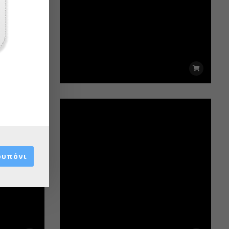
ουπόνι