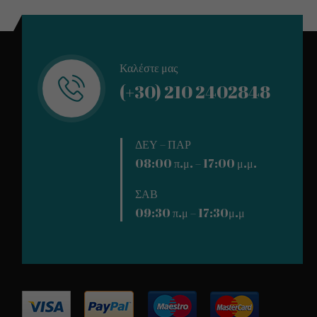
Καλέστε μας
(+30) 210 2402848
ΔΕΥ – ΠΑΡ
08:00 π.μ. – 17:00 μ.μ.
ΣΑΒ
09:30 π.μ – 17:30μ.μ