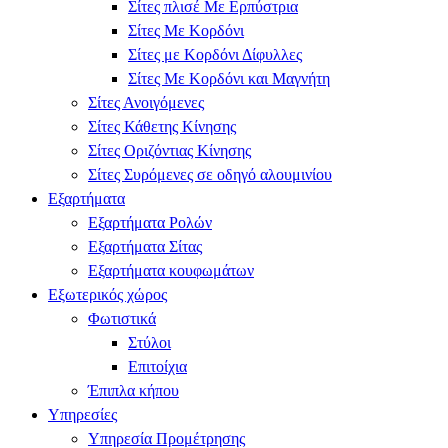
Σίτες πλισέ Με Ερπύστρια
Σίτες Με Κορδόνι
Σίτες με Κορδόνι Δίφυλλες
Σίτες Με Κορδόνι και Μαγνήτη
Σίτες Ανοιγόμενες
Σίτες Κάθετης Κίνησης
Σίτες Οριζόντιας Κίνησης
Σίτες Συρόμενες σε οδηγό αλουμινίου
Εξαρτήματα
Εξαρτήματα Ρολών
Εξαρτήματα Σίτας
Εξαρτήματα κουφωμάτων
Εξωτερικός χώρος
Φωτιστικά
Στύλοι
Επιτοίχια
Έπιπλα κήπου
Υπηρεσίες
Υπηρεσία Προμέτρησης