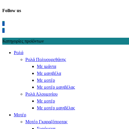
Follow us
0
0
Κατηγορίες προϊόντων
Ρολά
Ρολά Πολυουρεθάνης
Με ιμάντα
Με μανιβέλα
Με μοτέρ
Με μοτέρ μανιβέλας
Ρολά Αλουμινίου
Με μοτέρ
Με μοτέρ μανιβέλας
Μοτέρ
Μοτέρ Γκαραζόπορτας
Συρόμενα