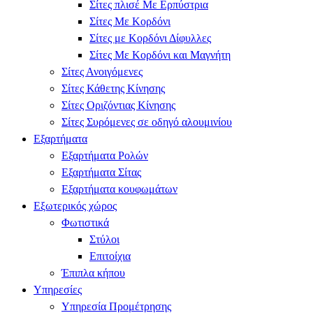
Σίτες πλισέ Με Ερπύστρια
Σίτες Με Κορδόνι
Σίτες με Κορδόνι Δίφυλλες
Σίτες Με Κορδόνι και Μαγνήτη
Σίτες Ανοιγόμενες
Σίτες Κάθετης Κίνησης
Σίτες Οριζόντιας Κίνησης
Σίτες Συρόμενες σε οδηγό αλουμινίου
Εξαρτήματα
Εξαρτήματα Ρολών
Εξαρτήματα Σίτας
Εξαρτήματα κουφωμάτων
Εξωτερικός χώρος
Φωτιστικά
Στύλοι
Επιτοίχια
Έπιπλα κήπου
Υπηρεσίες
Υπηρεσία Προμέτρησης