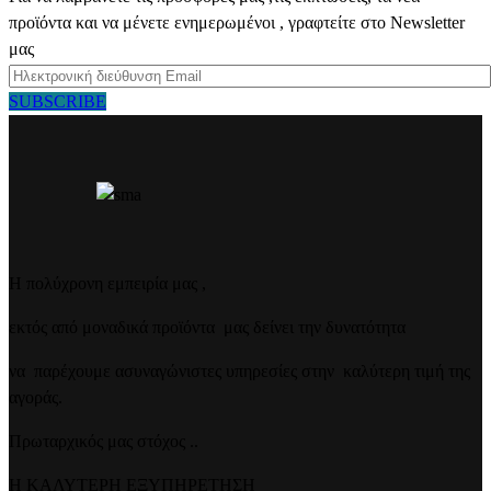
προϊόντα και να μένετε ενημερωμένοι , γραφτείτε στο Newsletter
μας
SUBSCRIBE
Η πολύχρονη εμπειρία μας ,
εκτός από μοναδικά προϊόντα μας δείνει την δυνατότητα
να παρέχουμε ασυναγώνιστες υπηρεσίες στην καλύτερη τιμή της
αγοράς.
Πρωταρχικός μας στόχος ..
Η ΚΑΛΥΤΕΡΗ ΕΞΥΠΗΡΕΤΗΣΗ