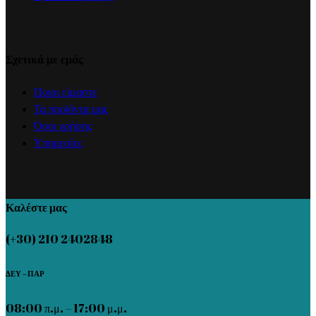
Σχετικά με εμάς
Ποιοι είμαστε
Τα προϊόντα μας
Όροι χρήσης
Υπηρεσίες
Καλέστε μας
(+30) 210 2402848
ΔΕΥ – ΠΑΡ
08:00 π.μ. – 17:00 μ.μ.