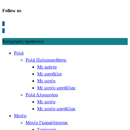
Follow us
0
0
Κατηγορίες προϊόντων
Ρολά
Ρολά Πολυουρεθάνης
Με ιμάντα
Με μανιβέλα
Με μοτέρ
Με μοτέρ μανιβέλας
Ρολά Αλουμινίου
Με μοτέρ
Με μοτέρ μανιβέλας
Μοτέρ
Μοτέρ Γκαραζόπορτας
Συρόμενα