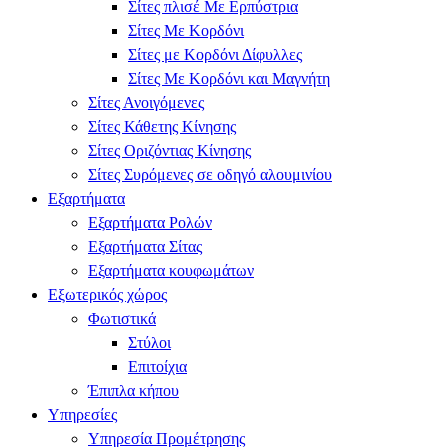
Σίτες πλισέ Με Ερπύστρια
Σίτες Με Κορδόνι
Σίτες με Κορδόνι Δίφυλλες
Σίτες Με Κορδόνι και Μαγνήτη
Σίτες Ανοιγόμενες
Σίτες Κάθετης Κίνησης
Σίτες Οριζόντιας Κίνησης
Σίτες Συρόμενες σε οδηγό αλουμινίου
Εξαρτήματα
Εξαρτήματα Ρολών
Εξαρτήματα Σίτας
Εξαρτήματα κουφωμάτων
Εξωτερικός χώρος
Φωτιστικά
Στύλοι
Επιτοίχια
Έπιπλα κήπου
Υπηρεσίες
Υπηρεσία Προμέτρησης