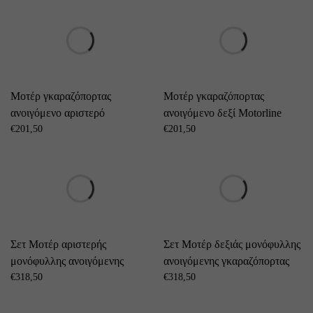
Μοτέρ γκαραζόπορτας
Μοτέρ γκαραζόπορτας
ανοιγόμενο αριστερό
ανοιγόμενο δεξί Motorline
Motorline Professional LINCE
€
201,50
Professional LINCE 600
€
201,50
600
Σετ Μοτέρ αριστερής
Σετ Μοτέρ δεξιάς μονόφυλλης
μονόφυλλης ανοιγόμενης
ανοιγόμενης γκαραζόπορτας
γκαραζόπορτας Motorline
€
318,50
Motorline Professional LINCE
€
318,50
Professional LINCE 400
400 (Stantard Kit)
(Stantard Kit)