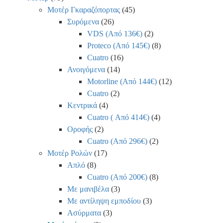
Μοτέρ Γκαραζόπορτας
(45)
Συρόμενα
(26)
VDS (Από 136€)
(2)
Proteco (Από 145€)
(8)
Cuatro
(16)
Ανοιγόμενα
(14)
Motorline (Από 144€)
(12)
Cuatro
(2)
Κεντρικά
(4)
Cuatro ( Από 414€)
(4)
Οροφής
(2)
Cuatro (Από 296€)
(2)
Μοτέρ Ρολών
(17)
Απλό
(8)
Cuatro (Από 200€)
(8)
Με μανιβέλα
(3)
Με αντίληψη εμποδίου
(3)
Ασύρματα
(3)