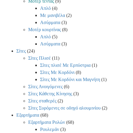
Μοτέρ τέντας
(9)
Απλό
(4)
Με μανιβέλα
(2)
Ασύρματα
(3)
Μοτέρ κουρτίνας
(8)
Απλό
(5)
Ασύρματα
(3)
Σίτες
(24)
Σίτες Πλισέ
(11)
Σίτες πλισέ Με Ερπύστρια
(1)
Σίτες Με Κορδόνι
(8)
Σίτες Με Κορδόνι και Μαγνήτη
(1)
Σίτες Ανοιγόμενες
(6)
Σίτες Κάθετης Κίνησης
(3)
Σίτες σταθερές
(2)
Σίτες Συρόμενες σε οδηγό αλουμινίου
(2)
Εξαρτήματα
(68)
Εξαρτήματα Ρολών
(68)
Ρουλεμάν
(3)