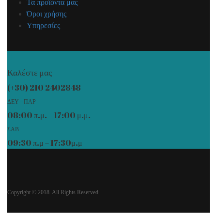
Τα προϊόντα μας
Όροι χρήσης
Υπηρεσίες
Καλέστε μας
(+30) 210 2402848
ΔΕΥ – ΠΑΡ
08:00 π.μ. – 17:00 μ.μ.
ΣΑΒ
09:30 π.μ – 17:30μ.μ
Copyright © 2018. All Rights Reserved