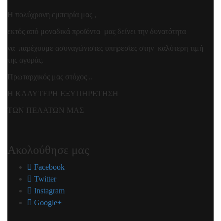
Η πολύχρονη εμπειρία μας ,
εκτός από μοναδικά προϊόντα μας δείνει την δυνατότητα
να παρέχουμε ασυναγώνιστες υπηρεσίες στην καλύτερη τιμή
της αγοράς.
Πρωταρχικός μας στόχος ..
Η ΚΑΛΥΤΕΡΗ ΕΞΥΠΗΡΕΤΗΣΗ
ΤΩΝ ΠΕΛΑΤΩΝ ΜΑΣ
Ακολούθησε μας
Facebook
Twitter
Instagram
Google+