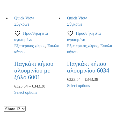
Quick View
Quick View
Σύγκρινε
Σύγκρινε
Προσθήκη στα
Προσθήκη στα
αγαπημένα
αγαπημένα
Εξωτερικός χώρος
,
Έπιπλα
Εξωτερικός χώρος
,
Έπιπλα
κήπου
κήπου
Παγκάκι κήπου
Παγκάκι κήπου
αλουμινίου με
αλουμινίου 6034
ξύλο 6001
€
323,54
–
€
343,38
Select options
€
323,54
–
€
343,38
This
Select options
product
This
has
product
multiple
has