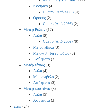
Motorline (Από 144€)
(12)
Κεντρικά
(4)
Cuatro ( Από 414€)
(4)
Οροφής
(2)
Cuatro (Από 296€)
(2)
Μοτέρ Ρολών
(17)
Απλό
(8)
Cuatro (Από 200€)
(8)
Με μανιβέλα
(3)
Με αντίληψη εμποδίου
(3)
Ασύρματα
(3)
Μοτέρ τέντας
(9)
Απλό
(4)
Με μανιβέλα
(2)
Ασύρματα
(3)
Μοτέρ κουρτίνας
(8)
Απλό
(5)
Ασύρματα
(3)
Σίτες
(24)