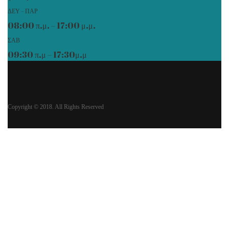
ΔΕΥ – ΠΑΡ
08:00 π.μ. – 17:00 μ.μ.
ΣΑΒ
09:30 π.μ – 17:30μ.μ
Copyright © 2018. All Rights Reserved