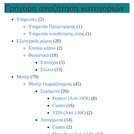
variants.
multiple
Γρήγορη αναζήτηση κατηγοριών
The
variants.
options
The
Υπηρεσίες
(2)
may
options
Υπηρεσία Προμέτρησης
(1)
be
may
Υπηρεσία τοποθέτησης σίτας
(1)
chosen
be
Εξωτερικός χώρος
(20)
on
chosen
Έπιπλα κήπου
(2)
the
on
Φωτιστικά
(18)
product
the
Επιτοίχια
(5)
page
product
Στύλοι
(13)
page
Μοτέρ
(79)
Μοτέρ Γκαραζόπορτας
(45)
Συρόμενα
(26)
Proteco (Από 145€)
(8)
Cuatro
(16)
VDS (Από 136€)
(2)
Ανοιγόμενα
(14)
Cuatro
(2)