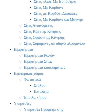
Σίτες πλισέ Με Ερπύστρια
Σίτες Με Κορδόνι
Σίτες με Κορδόνι Δίφυλλες
Σίτες Με Κορδόνι και Μαγνήτη
Σίτες Ανοιγόμενες
Σίτες Κάθετης Κίνησης
Σίτες Οριζόντιας Κίνησης
Σίτες Συρόμενες σε οδηγό αλουμινίου
Εξαρτήματα
Εξαρτήματα Ρολών
Εξαρτήματα Σίτας
Εξαρτήματα κουφωμάτων
Εξωτερικός χώρος
Φωτιστικά
Στύλοι
Επιτοίχια
Έπιπλα κήπου
Υπηρεσίες
Υπηρεσία Προμέτρησης