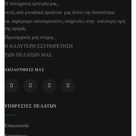
Η πολύχρονη εμπειρία μας ,
εκτός από μοναδικά προϊόντα μας δείνει την δυνατότητα
να παρέχουμε ασυναγώνιστες υπηρεσίες στην καλύτερη τιμή
της αγοράς.
Πρωταρχικός μας στόχος ..
Η ΚΑΛΥΤΕΡΗ ΕΞΥΠΗΡΕΤΗΣΗ
ΤΩΝ ΠΕΛΑΤΩΝ ΜΑΣ
ΑΚΟΛΟΎΘΗΣΕ ΜΑΣ
ΥΠΗΡΕΣΊΕΣ ΠΕΛΑΤΏΝ
Επικοινωνία
Κατάστημα