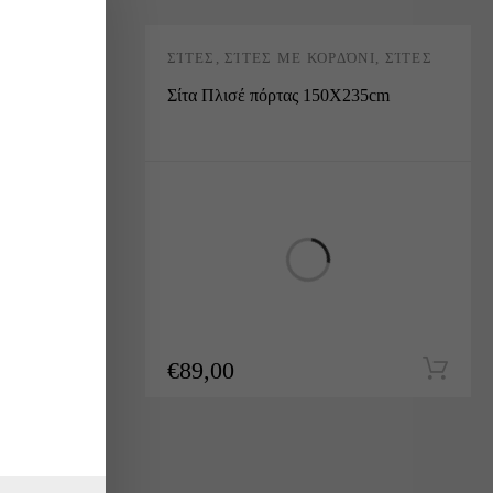
Ι
,
ΣΊΤΕΣ
ΣΊΤΕΣ
,
ΣΊΤΕΣ ΜΕ ΚΟΡΔΌΝΙ
,
ΣΊΤΕΣ
ΠΛΙΣΈ
0cm
Σίτα Πλισέ πόρτας 150Χ235cm
€
89,00