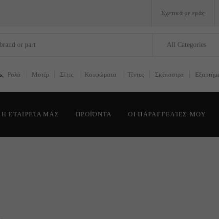
Σχετικά με εμάς
All Categories
s:
Ρολά
Μοτέρ
Σίτες
Κουφώματα
Τέντες
Σκέπαστρα
Εξαρτήμ
Η ΕΤΑΙΡΕΊΑ ΜΑΣ
ΠΡΟΪΌΝΤΑ
ΟΙ ΠΑΡΑΓΓΕΛΊΕΣ ΜΟΥ