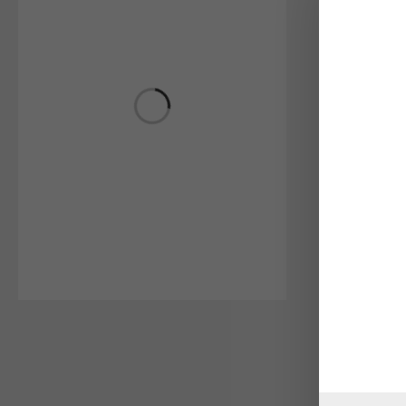
ΣΊΤΕΣ
,
ΣΊ
ΠΛΙΣΈ
Σίτα Πλισ
100Χ150c
€
65,00
ΣΊΤΕΣ
,
ΣΊ