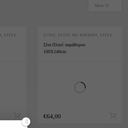
Ι
,
ΣΊΤΕΣ
ΣΊΤΕΣ
,
ΣΊΤΕΣ ΜΕ ΚΟΡΔΌΝΙ
,
ΣΊΤΕΣ
ΠΛΙΣΈ
Σίτα Πλισέ παράθυρου
100Χ140cm
€
64,00