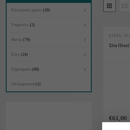
Εξωτερικός χώρος
(20)
Υπηρεσίες
(2)
ΣΊΤΕΣ
,
ΣΊ
Μοτέρ
(79)
ΠΛΙΣΈ
Σίτα Πλισ
Σίτες
(24)
Εξαρτήματα
(68)
Uncategorized
(1)
€
61,00