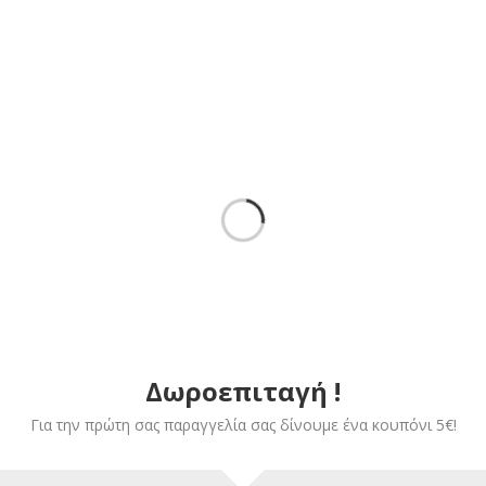
ΤΕΣ ΜΕ ΚΟΡΔΌΝΙ
,
ΣΊΤΕΣ
ΣΊΤΕΣ
,
ΣΊΤΕΣ ΜΕ ΚΟΡΔΌΝ
ΠΛΙΣΈ
έ παράθυρου
Σίτα Πλισέ πόρτας 120Χ20
m
€
80,00
Δωροεπιταγή !
Για την πρώτη σας παραγγελία σας δίνουμε ένα κουπόνι 5€!
ΤΕΣ ΜΕ ΚΟΡΔΌΝΙ
,
ΣΊΤΕΣ