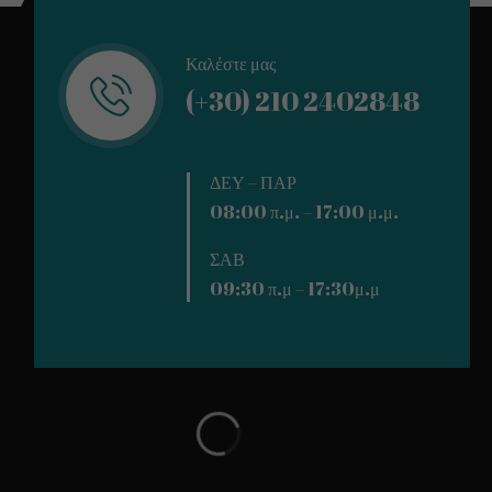
Καλέστε μας
(+30) 210 2402848
ΔΕΥ – ΠΑΡ
08:00 π.μ. – 17:00 μ.μ.
ΣΑΒ
09:30 π.μ – 17:30μ.μ