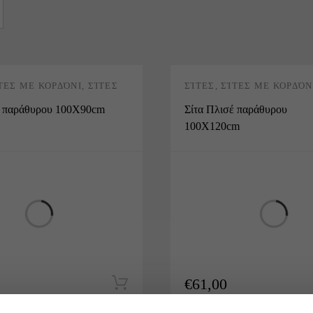
ΤΕΣ ΜΕ ΚΟΡΔΌΝΙ
,
ΣΊΤΕΣ
ΣΊΤΕΣ
,
ΣΊΤΕΣ ΜΕ ΚΟΡΔΌΝ
ΠΛΙΣΈ
έ παράθυρου 100Χ90cm
Σίτα Πλισέ παράθυρου
100Χ120cm
€
61,00