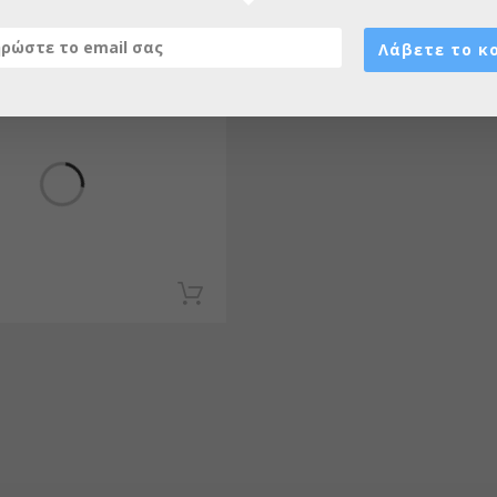
έ πόρτας 140Χ230cm
Λάβετε το κ