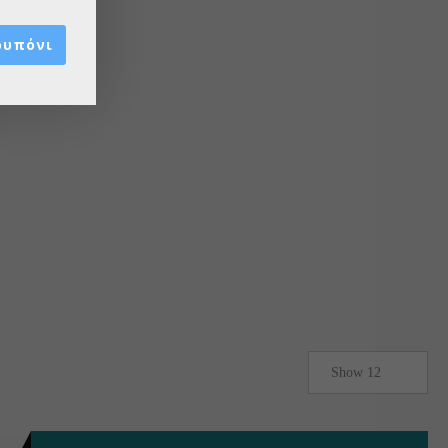
ουπόνι