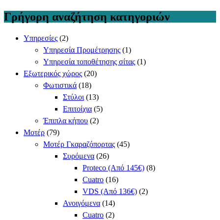
Γρήγορη αναζήτηση κατηγοριών
Υπηρεσίες
(2)
Υπηρεσία Προμέτρησης
(1)
Υπηρεσία τοποθέτησης σίτας
(1)
Εξωτερικός χώρος
(20)
Φωτιστικά
(18)
Στύλοι
(13)
Επιτοίχια
(5)
Έπιπλα κήπου
(2)
Μοτέρ
(79)
Μοτέρ Γκαραζόπορτας
(45)
Συρόμενα
(26)
Proteco (Από 145€)
(8)
Cuatro
(16)
VDS (Από 136€)
(2)
Ανοιγόμενα
(14)
Cuatro
(2)