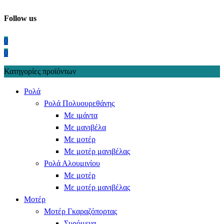
Follow us
0
0
Κατηγορίες προϊόντων
Ρολά
Ρολά Πολυουρεθάνης
Με ιμάντα
Με μανιβέλα
Με μοτέρ
Με μοτέρ μανιβέλας
Ρολά Αλουμινίου
Με μοτέρ
Με μοτέρ μανιβέλας
Μοτέρ
Μοτέρ Γκαραζόπορτας
Συρόμενα