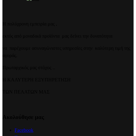
Η πολύχρονη εμπειρία μας ,
εκτός από μοναδικά προϊόντα μας δείνει την δυνατότητα
να παρέχουμε ασυναγώνιστες υπηρεσίες στην καλύτερη τιμή της
αγοράς.
Πρωταρχικός μας στόχος ..
Η ΚΑΛΥΤΕΡΗ ΕΞΥΠΗΡΕΤΗΣΗ
ΤΩΝ ΠΕΛΑΤΩΝ ΜΑΣ
Ακολούθησε μας
Facebook