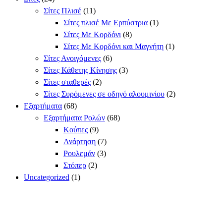
Σίτες Πλισέ
(11)
Σίτες πλισέ Με Ερπύστρια
(1)
Σίτες Με Κορδόνι
(8)
Σίτες Με Κορδόνι και Μαγνήτη
(1)
Σίτες Ανοιγόμενες
(6)
Σίτες Κάθετης Κίνησης
(3)
Σίτες σταθερές
(2)
Σίτες Συρόμενες σε οδηγό αλουμινίου
(2)
Εξαρτήματα
(68)
Εξαρτήματα Ρολών
(68)
Κούπες
(9)
Ανάρτηση
(7)
Ρουλεμάν
(3)
Στόπερ
(2)
Uncategorized
(1)