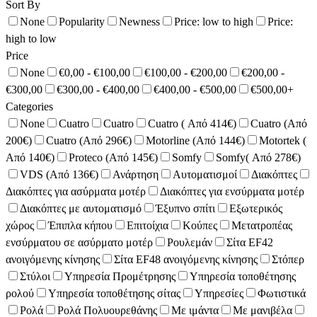
Sort By
None
Popularity
Newness
Price: low to high
Price:
high to low
Price
None
€0,00 - €100,00
€100,00 - €200,00
€200,00 -
€300,00
€300,00 - €400,00
€400,00 - €500,00
€500,00+
Categories
None
Cuatro
Cuatro
Cuatro ( Από 414€)
Cuatro (Από
200€)
Cuatro (Από 296€)
Motorline (Από 144€)
Motortek (
Από 140€)
Proteco (Από 145€)
Somfy
Somfy( Από 278€)
VDS (Από 136€)
Ανάρτηση
Αυτοματισμοί
Διακόπτες
Διακόπτες για ασύρματα μοτέρ
Διακόπτες για ενσύρματα μοτέρ
Διακόπτες με αυτοματισμό
Έξυπνο σπίτι
Εξωτερικός
χώρος
Έπιπλα κήπου
Επιτοίχια
Κούπες
Μετατροπέας
ενσύρματου σε ασύρματο μοτέρ
Ρουλεμάν
Σίτα EF42
ανοιγόμενης κίνησης
Σίτα EF48 ανοιγόμενης κίνησης
Στόπερ
Στύλοι
Υπηρεσία Προμέτρησης
Υπηρεσία τοποθέτησης
ρολού
Υπηρεσία τοποθέτησης σίτας
Υπηρεσίες
Φωτιστικά
Ρολά
Ρολά Πολυουρεθάνης
Με ιμάντα
Με μανιβέλα