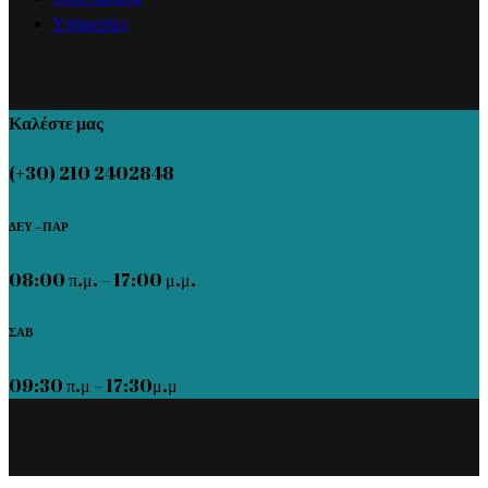
Υπηρεσίες
Καλέστε μας
(+30) 210 2402848
ΔΕΥ – ΠΑΡ
08:00 π.μ. – 17:00 μ.μ.
ΣΑΒ
09:30 π.μ – 17:30μ.μ