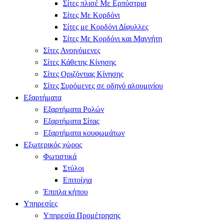
Σίτες πλισέ Με Ερπύστρια
Σίτες Με Κορδόνι
Σίτες με Κορδόνι Δίφυλλες
Σίτες Με Κορδόνι και Μαγνήτη
Σίτες Ανοιγόμενες
Σίτες Κάθετης Κίνησης
Σίτες Οριζόντιας Κίνησης
Σίτες Συρόμενες σε οδηγό αλουμινίου
Εξαρτήματα
Εξαρτήματα Ρολών
Εξαρτήματα Σίτας
Εξαρτήματα κουφωμάτων
Εξωτερικός χώρος
Φωτιστικά
Στύλοι
Επιτοίχια
Έπιπλα κήπου
Υπηρεσίες
Υπηρεσία Προμέτρησης