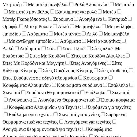
Με μοτέρ
Με μοτέρ μανιβέλας
Ρολά Αλουμινίου
Με μοτέρ
Με μοτέρ μανιβέλας
Εξαρτήματα για ρολά
Μοτέρ
Μοτέρ Γκαραζόπορτας
Συρόμενα
Ανοιγόμενα
Κεντρικά
Οροφής
Μοτέρ Ρολών
Απλό
Με μανιβέλα
Με αντίληψη
εμποδίου
Ασύρματα
Μοτέρ τέντας
Απλό
Με μανιβέλα
Με αντίληψη εμποδίου
Ασύρματα
Μοτέρ κουρτίνας
Απλό
Ασύρματα
Σίτες
Σίτες Πλισέ
Σίτες πλισέ Με
Ερπύστρια
Σίτες Με Κορδόνι
Σίτες με Κορδόνι Δίφυλλες
Σίτες Με Κορδόνι και Μαγνήτη
Σίτες Ανοιγόμενες
Σίτες
Κάθετης Κίνησης
Σίτες Οριζόντιας Κίνησης
Σίτες σταθερές
Σίτες Συρόμενες σε οδηγό αλουμινίου
Κουφώματα
Κουφώματα Αλουμινίου
Κουφώματα συρόμενα
Επάλληλα
Χωνευτά
Συρόμενα Θερμομονωτικά
Επάλληλα
Χωνευτά
Ανοιγόμενα
Ανοιγόμενα Θερμομονωτικά
Έτοιμο κούφωμα
Κουφώματα Αλουμινίου για Τεχνίτες
Συρόμενα για τεχνίτες
Επάλληλα για τεχνίτες
Χωνευτά για τεχνίτες
Συρόμενα
Θερμομονωτικά για τεχνίτες
Ανοιγόμενα για τεχνίτες
Ανοιγόμενα θερμομονωτικά για τεχνίτες
Κουφώματα
Αλουμινίου για Κατασκευαστικές Εταιρείες
Συρόμενα για