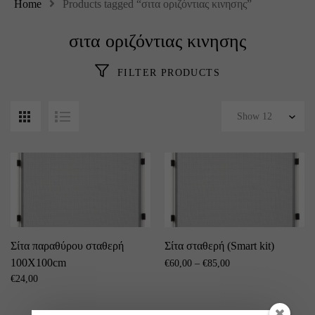
Home
Products tagged “σιτα οριζόντιας κινησης”
σιτα οριζόντιας κινησης
FILTER PRODUCTS
Σίτα παραθύρου σταθερή
Σίτα σταθερή (Smart kit)
100X100cm
€
60,00
–
€
85,00
€
24,00