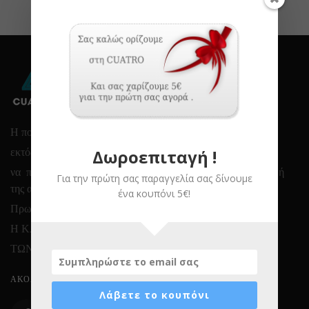
Η πολύχρονη εμπειρία μας ,
Δωροεπιταγή !
εκτός από μοναδικά προϊόντα μας δείνει την δυνατότητα
να παρέχουμε ασυναγώνιστες υπηρεσίες στην καλύτερη τιμή
Για την πρώτη σας παραγγελία σας δίνουμε
της αγοράς.
ένα κουπόνι 5€!
Πρωταρχικός μας στόχος ..
Η ΚΑΛΥΤΕΡΗ ΕΞΥΠΗΡΕΤΗΣΗ
ΤΩΝ ΠΕΛΑΤΩΝ ΜΑΣ
ΑΚΟΛΟΎΘΗΣΕ ΜΑΣ
Λάβετε το κουπόνι