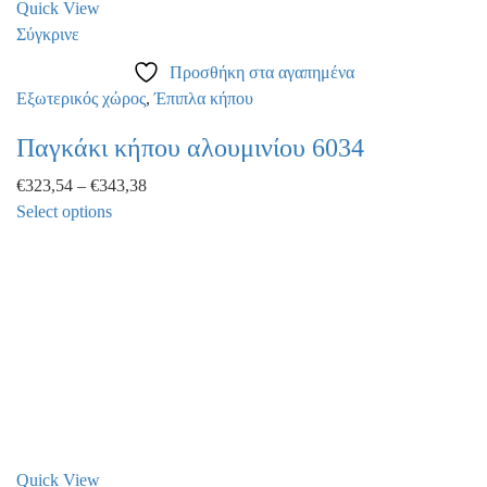
Quick View
Σύγκρινε
Προσθήκη στα αγαπημένα
Εξωτερικός χώρος
,
Έπιπλα κήπου
Παγκάκι κήπου αλουμινίου 6034
€
323,54
–
€
343,38
Select options
This
product
has
multiple
variants.
The
options
may
be
chosen
Quick View