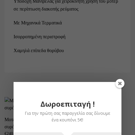
Υποδοχή Μανιβέλας για χειροκίνητη χρήση του μοτέρ
σε περίπτωση διακοπής ρεύματος
Με Μηχανικά Τερματικά
Ισορροπημένη περιστροφή
Χαμηλά επίπεδα θορύβου
ΣΧΕΤΙΚΆ ΠΡΟΪΌΝΤΑ
Δωροεπιταγή !
Μοτέρ ED-ASTER 3
Για την πρώτη σας παραγγελία σας δίνουμε
ένα κουπόνι 5€!
Μοτέρ γκαραζόπορτας
€
161,00
συρόμενο Proteco Meko 8
€
240,00