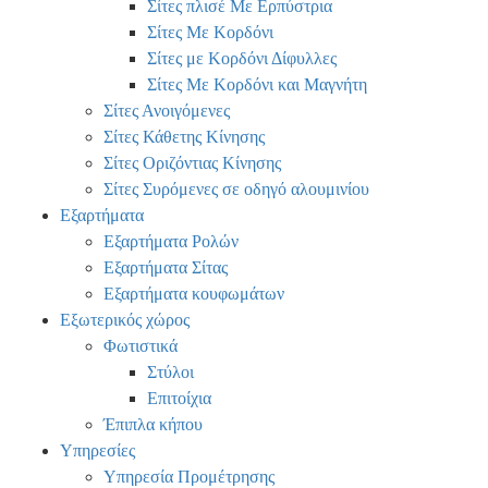
Σίτες πλισέ Με Ερπύστρια
Σίτες Με Κορδόνι
Σίτες με Κορδόνι Δίφυλλες
Σίτες Με Κορδόνι και Μαγνήτη
Σίτες Ανοιγόμενες
Σίτες Κάθετης Κίνησης
Σίτες Οριζόντιας Κίνησης
Σίτες Συρόμενες σε οδηγό αλουμινίου
Εξαρτήματα
Εξαρτήματα Ρολών
Εξαρτήματα Σίτας
Εξαρτήματα κουφωμάτων
Εξωτερικός χώρος
Φωτιστικά
Στύλοι
Επιτοίχια
Έπιπλα κήπου
Υπηρεσίες
Υπηρεσία Προμέτρησης