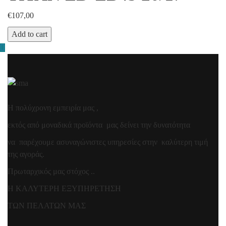
€
107,00
Add to cart
Η πολύχρονη εμπειρία μας ,
εκτός από μοναδικά προϊόντα μας δείνει την δυνατότητα
να παρέχουμε ασυναγώνιστες υπηρεσίες στην καλύτερη τιμή
της αγοράς.
Πρωταρχικός μας στόχος ..
Η ΚΑΛΥΤΕΡΗ ΕΞΥΠΗΡΕΤΗΣΗ
ΤΩΝ ΠΕΛΑΤΩΝ ΜΑΣ