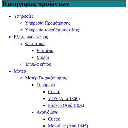
Κατηγορίες προϊόντων
Υπηρεσίες
Υπηρεσία Προμέτρησης
Υπηρεσία τοποθέτησης σίτας
Εξωτερικός χώρος
Φωτιστικά
Επιτοίχια
Στύλοι
Έπιπλα κήπου
Μοτέρ
Μοτέρ Γκαραζόπορτας
Συρόμενα
Cuatro
VDS (Από 136€)
Proteco (Από 145€)
Ανοιγόμενα
Cuatro
Motorline (Από 144€)