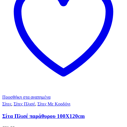
Προσθήκη στα αγαπημένα
Σίτες
,
Σίτες Πλισέ
,
Σίτες Με Κορδόνι
Σίτα Πλισέ παράθυρου 100Χ120cm