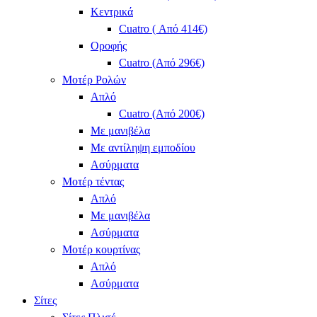
Κεντρικά
Cuatro ( Από 414€)
Οροφής
Cuatro (Από 296€)
Μοτέρ Ρολών
Απλό
Cuatro (Από 200€)
Με μανιβέλα
Με αντίληψη εμποδίου
Ασύρματα
Μοτέρ τέντας
Απλό
Με μανιβέλα
Ασύρματα
Μοτέρ κουρτίνας
Απλό
Ασύρματα
Σίτες