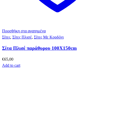
Προσθήκη στα αγαπημένα
Σίτες
,
Σίτες Πλισέ
,
Σίτες Με Κορδόνι
Σίτα Πλισέ παράθυρου 100Χ150cm
€
65,00
Add to cart