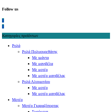
Follow us
0
0
Κατηγορίες προϊόντων
Ρολά
Ρολά Πολυουρεθάνης
Με ιμάντα
Με μανιβέλα
Με μοτέρ
Με μοτέρ μανιβέλας
Ρολά Αλουμινίου
Με μοτέρ
Με μοτέρ μανιβέλας
Μοτέρ
Μοτέρ Γκαραζόπορτας
Συρόμενα