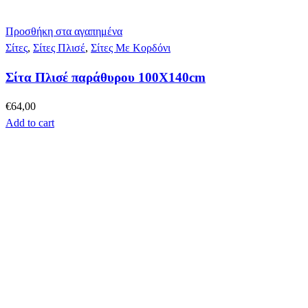
Προσθήκη στα αγαπημένα
Σίτες
,
Σίτες Πλισέ
,
Σίτες Με Κορδόνι
Σίτα Πλισέ παράθυρου 100Χ140cm
€
64,00
Add to cart