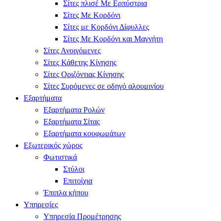
Σίτες πλισέ Με Ερπύστρια
Σίτες Με Κορδόνι
Σίτες με Κορδόνι Δίφυλλες
Σίτες Με Κορδόνι και Μαγνήτη
Σίτες Ανοιγόμενες
Σίτες Κάθετης Κίνησης
Σίτες Οριζόντιας Κίνησης
Σίτες Συρόμενες σε οδηγό αλουμινίου
Εξαρτήματα
Εξαρτήματα Ρολών
Εξαρτήματα Σίτας
Εξαρτήματα κουφωμάτων
Εξωτερικός χώρος
Φωτιστικά
Στύλοι
Επιτοίχια
Έπιπλα κήπου
Υπηρεσίες
Υπηρεσία Προμέτρησης