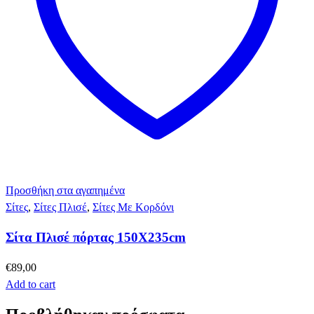
Προσθήκη στα αγαπημένα
Σίτες
,
Σίτες Πλισέ
,
Σίτες Με Κορδόνι
Σίτα Πλισέ πόρτας 150Χ235cm
€
89,00
Add to cart