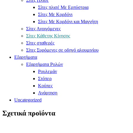
Σίτες Πλισέ
Σίτες πλισέ Με Ερπύστρια
Σίτες Με Κορδόνι
Σίτες Με Κορδόνι και Μαγνήτη
Σίτες Ανοιγόμενες
Σίτες Κάθετης Κίνησης
Σίτες σταθερές
Σίτες Συρόμενες σε οδηγό αλουμινίου
Εξαρτήματα
Εξαρτήματα Ρολών
Ρουλεμάν
Στόπερ
Κούπες
Ανάρτηση
Uncategorized
Σχετικά προϊόντα