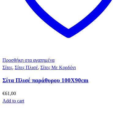
Προσθήκη στα αγαπημένα
Σίτες
,
Σίτες Πλισέ
,
Σίτες Με Κορδόνι
Σίτα Πλισέ παράθυρου 100Χ90cm
€
61,00
Add to cart