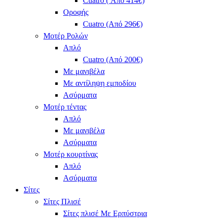
Cuatro ( Από 414€)
Οροφής
Cuatro (Από 296€)
Μοτέρ Ρολών
Απλό
Cuatro (Από 200€)
Με μανιβέλα
Με αντίληψη εμποδίου
Ασύρματα
Μοτέρ τέντας
Απλό
Με μανιβέλα
Ασύρματα
Μοτέρ κουρτίνας
Απλό
Ασύρματα
Σίτες
Σίτες Πλισέ
Σίτες πλισέ Με Ερπύστρια