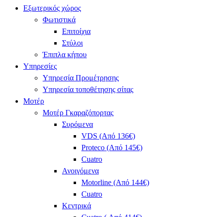
Εξωτερικός χώρος
Φωτιστικά
Επιτοίχια
Στύλοι
Έπιπλα κήπου
Υπηρεσίες
Υπηρεσία Προμέτρησης
Υπηρεσία τοποθέτησης σίτας
Μοτέρ
Μοτέρ Γκαραζόπορτας
Συρόμενα
VDS (Από 136€)
Proteco (Από 145€)
Cuatro
Ανοιγόμενα
Motorline (Από 144€)
Cuatro
Κεντρικά