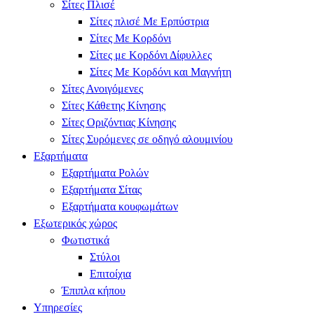
Σίτες Πλισέ
Σίτες πλισέ Με Ερπύστρια
Σίτες Με Κορδόνι
Σίτες με Κορδόνι Δίφυλλες
Σίτες Με Κορδόνι και Μαγνήτη
Σίτες Ανοιγόμενες
Σίτες Κάθετης Κίνησης
Σίτες Οριζόντιας Κίνησης
Σίτες Συρόμενες σε οδηγό αλουμινίου
Εξαρτήματα
Εξαρτήματα Ρολών
Εξαρτήματα Σίτας
Εξαρτήματα κουφωμάτων
Εξωτερικός χώρος
Φωτιστικά
Στύλοι
Επιτοίχια
Έπιπλα κήπου
Υπηρεσίες