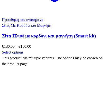
Προσθήκη στα αγαπημένα
Σίτες Με Κορδόνι και Μαγνήτη
Σίτα Πλισέ με κορδόνι και μαγνήτη (Smart kit)
€
130,00
–
€
150,00
Select options
This product has multiple variants. The options may be chosen on
the product page