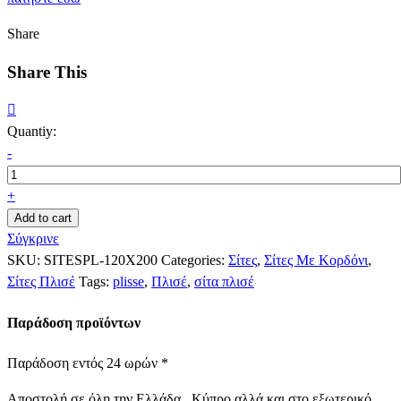
Share
Share This
Quantiy:
-
+
Add to cart
Σύγκρινε
SKU:
SITESPL-120X200
Categories:
Σίτες
,
Σίτες Με Κορδόνι
,
Σίτες Πλισέ
Tags:
plisse
,
Πλισέ
,
σίτα πλισέ
Παράδοση προϊόντων
Παράδοση εντός 24 ωρών *
Αποστολή σε όλη την Ελλάδα , Κύπρο αλλά και στο εξωτερικό .