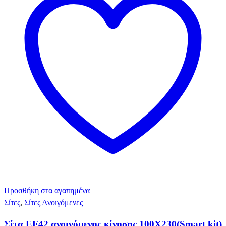
Προσθήκη στα αγαπημένα
Σίτες
,
Σίτες Ανοιγόμενες
Σίτα EF42 ανοιγόμενης κίνησης 100X230(Smart kit)