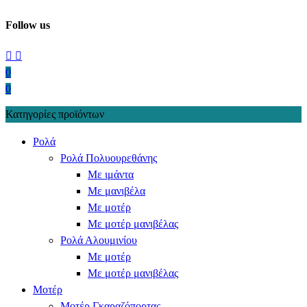
Follow us
0
0
Κατηγορίες προϊόντων
Ρολά
Ρολά Πολυουρεθάνης
Με ιμάντα
Με μανιβέλα
Με μοτέρ
Με μοτέρ μανιβέλας
Ρολά Αλουμινίου
Με μοτέρ
Με μοτέρ μανιβέλας
Μοτέρ
Μοτέρ Γκαραζόπορτας