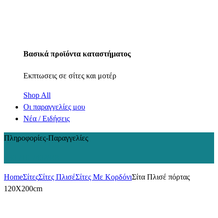
Βασικά προϊόντα καταστήματος
Εκπτωσεις σε σίτες και μοτέρ
Shop All
Οι παραγγελίες μου
Νέα / Ειδήσεις
Πληροφορίες-Παραγγελίες
+30 210 2402848
Home
Σίτες
Σίτες Πλισέ
Σίτες Με Κορδόνι
Σίτα Πλισέ πόρτας
120Χ200cm