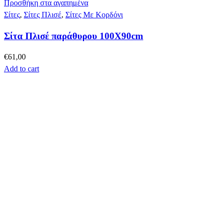
Προσθήκη στα αγαπημένα
Σίτες
,
Σίτες Πλισέ
,
Σίτες Με Κορδόνι
Σίτα Πλισέ παράθυρου 100Χ90cm
€
61,00
Add to cart