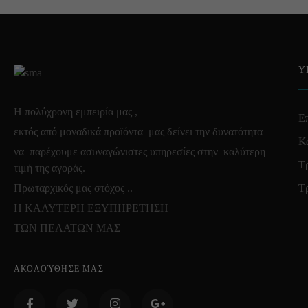
Υ
Η πολύχρονη εμπειρία μας ,
Επ
εκτός από μοναδικά προϊόντα μας δείνει την δυνατότητα
Κ
να παρέχουμε ασυναγώνιστες υπηρεσίες στην καλύτερη
Τ
τιμή της αγοράς.
Πρωταρχικός μας στόχος ..
Τ
Η ΚΑΛΥΤΕΡΗ ΕΞΥΠΗΡΕΤΗΣΗ
ΤΩΝ ΠΕΛΑΤΩΝ ΜΑΣ
ΑΚΟΛΟΎΘΗΣΕ ΜΑΣ