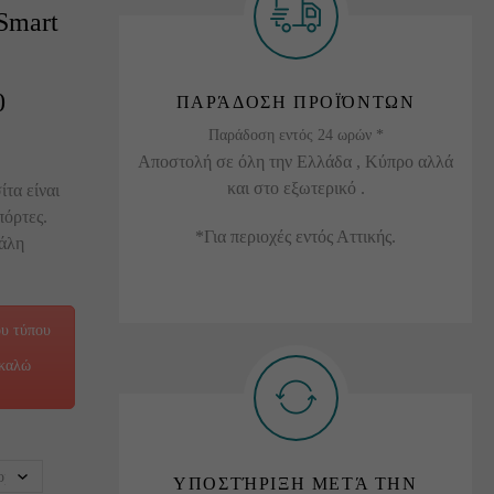
Smart
0
ΠΑΡΆΔΟΣΗ ΠΡΟΪΌΝΤΩΝ
Παράδοση εντός 24 ωρών *
Αποστολή σε όλη την Ελλάδα , Κύπρο αλλά
και στο εξωτερικό .
τα είναι
πόρτες.
*Για περιοχές εντός Αττικής.
γάλη
ου τύπου
ακαλώ
ΥΠΟΣΤΉΡΙΞΗ ΜΕΤΆ ΤΗΝ