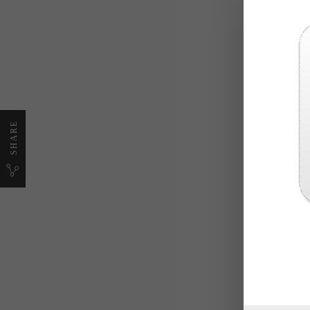
Η Cuatro 
SHARE
Τα υλικά 
που επιθυ
Το πανί ε
Συνοδεύε
Οι σίτες 