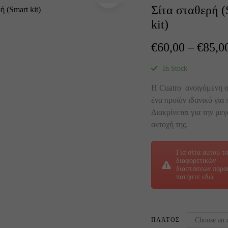
Σίτα σταθερή (
kit)
€
60,00
–
€
85,0
In Stock
Η Cuatro ανοιγόμενη σί
ένα προϊόν ιδανικό για 
Διακρίνεται για την με
αντοχή της.
Για σίτα αυτού τ
διαφορετικών
διαστάσεων παρ
πατήστε εδώ
ΠΛΆΤΟΣ