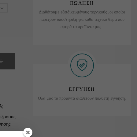
ΠΏΛΗΣΗ
Διαθέτουμε εξειδικευμένους τεχνικούς ,οι οποίοι
παρέχουν υποστήριξη για κάθε τεχνικό θέμα που
αφορά τα προϊόντα μας .
T
ΕΓΓΎΗΣΗ
Όλα μας τα προϊόντα διαθέτουν πολυετή εγγύηση.
ές
ιζοντιας
,
ινησης