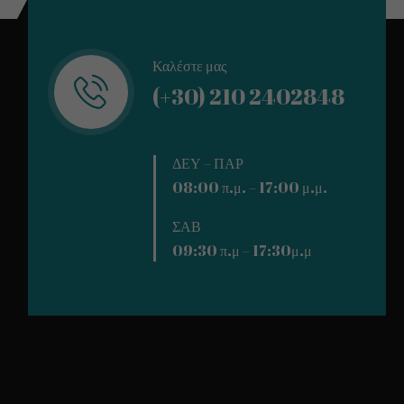
Καλέστε μας
(+30) 210 2402848
ΔΕΥ – ΠΑΡ
08:00 π.μ. – 17:00 μ.μ.
ΣΑΒ
09:30 π.μ – 17:30μ.μ