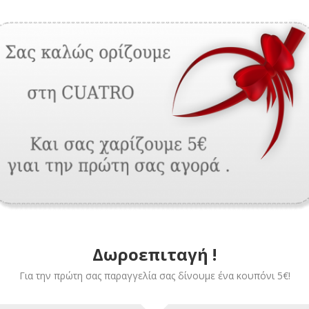
Description
Additional inform
σταθερή σίτα είναι ένα προϊόν ιδανικό για πόρτες. Διακρίνεται για την
της είναι προφίλ αλουμίνιο για το τελάρο το οποίο διατίθεται σε τυπ
μεί ο πελάτης.
ίναι μεγάλης αντοχής από fiberglass.
ται μαγνήτη, γωνιές συνδέσεως αλουμινίου , μεντεσέδες επαναφοράς 
Δωροεπιταγή !
cuatro παρέχουν προστασία από έντομα και σκόνες ταυτόχρονα προσφέ
Για την πρώτη σας παραγγελία σας δίνουμε ένα κουπόνι 5€!