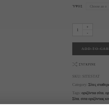
'ΥΨΟΣ
+
-
ADD TO CAR
ΣΎΓΚΡΙΝΕ
SKU:
SITESTAT
Category:
Σίτες σταθερ
Tags:
οριζόντια σίτα
,
ορ
Σίτα
,
σιτα οριζόντιας κ