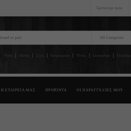
Σχετικά με εμάς
All Categories
s:
Ρολά
Μοτέρ
Σίτες
Κουφώματα
Τέντες
Σκέπαστρα
Εξαρτήμ
Η ΕΤΑΙΡΕΊΑ ΜΑΣ
ΠΡΟΪΌΝΤΑ
ΟΙ ΠΑΡΑΓΓΕΛΊΕΣ ΜΟΥ