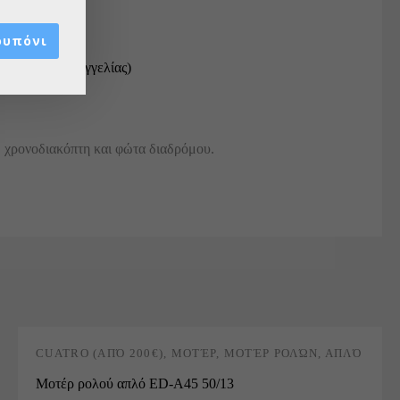
ουπόνι
 (Κατόπιν παραγγελίας)
, χρονοδιακόπτη και φώτα διαδρόμου.
CUATRO (ΑΠΌ 200€)
,
ΜΟΤΈΡ
,
ΜΟΤΈΡ ΡΟΛΏΝ
,
ΑΠΛΌ
Μοτέρ ρολού απλό ED-A45 50/13