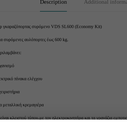
Description
Additional inform
ρ γκαραζόπορτας συρόμενο VDS SL600 (Economy Kit)
ια συρόμενες αυλόπορτες έως 600 kg.
ριλαμβάνει:
χανισμό
εκτρικό πίνακα ελέγχου
χειριστήρια
α μεταλλική κρεμαγιέρα
είναι κλειστού τύπου,με τον ηλεκτροκινητήρα και τα γρανάζια εμποτ
α σε όλες τις συνθήκες.