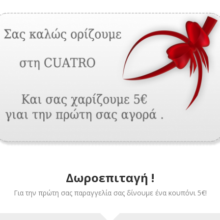
 μηχανικό συμπλέκτη για την ρύθμιση της ώθησης του κινητήρα και ε
ωση διακοπής ρεύματος διαθέτει λειτουργία χειροκίνησης με κλειδί.
τωμένος ηλεκτρονικός πίνακας ελέγχου γκαραζόπορτας περιλαμβάνει τ
ργία αργής κίνησης (Κατόπιν παραγγελίας)
η δύναμης του μοτέρ
διαδρομής (Κατόπιν παραγγελίας)
τητα σύνδεσης έως 300 τηλεχειριστηρία
ητα 433.92Mhz (άλλες συχνότητες κατόπιν παραγγελίας)
Δωροεπιταγή !
ργία για πεζούς
Για την πρώτη σας παραγγελία σας δίνουμε ένα κουπόνι 5€!
ργία αυτόματου κλεισίματος