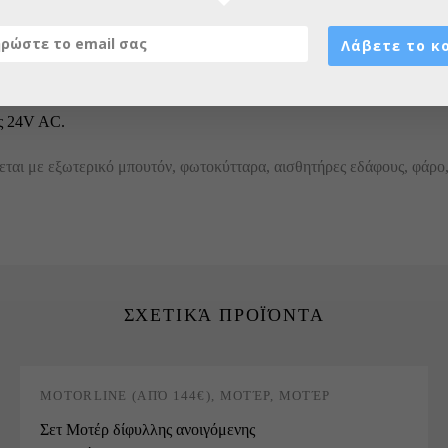
τη αντιστροφή σύνδεσης μοτέρ με το σήκωμα ενός διακόπτη
Λάβετε το κ
τητα αποκλειστικού κωδικού πελάτη στην πλακέτα και τα χειριστήρια
ς 24V AC.
εται με εξωτερικό μπουτόν, φωτοκύτταρα, αισθητήρες εδάφους, φάρο
ΣΧΕΤΙΚΆ ΠΡΟΪΌΝΤΑ
MOTORLINE (ΑΠΌ 144€)
,
ΜΟΤΈΡ
,
ΜΟΤΈΡ
ΓΚΑΡΑΖΌΠΟΡΤΑΣ
,
ΑΝΟΙΓΌΜΕΝΑ
Σετ Μοτέρ δίφυλλης ανοιγόμενης