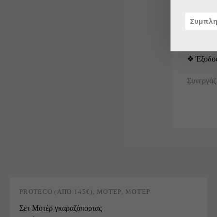
❖ Αυτόμα
❖ Δυνατό
❖ Έξοδο
Συνεργάζ
PROTECO (ΑΠΌ 145€)
,
ΜΟΤΈΡ
,
ΜΟΤΈΡ
ΓΚΑΡΑΖΌΠΟΡΤΑΣ
,
ΣΥΡΌΜΕΝΑ
Σετ Μοτέρ γκαραζόπορτας