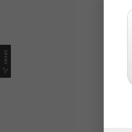
Διαθέτει
Σε περίπτ
Ο ενσωμα
❖ Λειτου
SHARE
❖ Ρύθμισ
❖ Μνήμη 
❖ Δυνατό
❖ Συχνότ
❖ Λειτου
❖ Λειτου