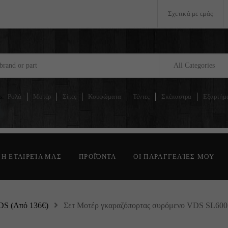
Σχετικά με εμάς
All Categories
s:
Ρολά
Μοτέρ
Σίτες
Κουφώματα
Τέντες
Σκέπαστρα
Εξαρτήμ
Η ΕΤΑΙΡΕΊΑ ΜΑΣ
ΠΡΟΪΌΝΤΑ
ΟΙ ΠΑΡΑΓΓΕΛΊΕΣ ΜΟΥ
S (Από 136€)
Σετ Μοτέρ γκαραζόπορτας συρόμενο VDS SL600