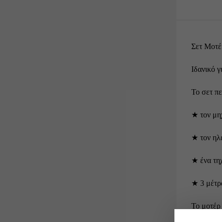
Σετ Μοτέ
Ιδανικό γ
Το σετ πε
★ τον μη
★ τον ηλ
★ ένα τη
★ 3 μέτρ
To μοτέρ 
λειτουργί