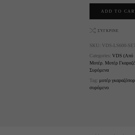
ADD TO CAR
ΣΎΓΚΡΙΝΕ
SKU:
VDS-LS600-SE
Categories:
VDS (Από 
Μοτέρ
,
Μοτέρ Γκαραζό
Συρόμενα
Tag:
μοτέρ γκαραζόπορ
συρόμενο