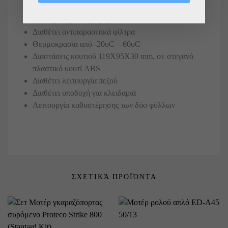
Διαθέτει επιλογή λειτουργίας αργής κίνησης κατά το
κλείσιμο της διαδρομής
Διαθέτει αντιπαρασιτικά φίλτρα
Θερμοκρασία από -20oC – 60oC
Διαστάσεις κουτιού 119Χ95Χ30 mm, σε στεγανό
πλαστικό κουτί ABS
Διαθέτει λειτουργία πεζού
Διαθέτει υποδοχή για κλειδαριά
Λειτουργία καθυστέρησης των δύο φύλλων
ΣΧΕΤΙΚΆ ΠΡΟΪΌΝΤΑ