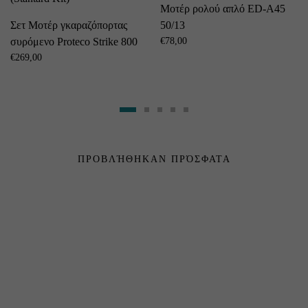
Μοτέρ ρολού απλό ED-A45
Σετ Μοτέρ γκαραζόπορτας
50/13
συρόμενο Proteco Strike 800
€
78,00
(Stantard Kit)
€
269,00
ΠΡΟΒΛΉΘΗΚΑΝ ΠΡΌΣΦΑΤΑ