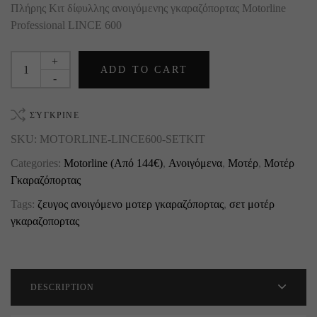
Πλήρης Κιτ δίφυλλης ανοιγόμενης γκαραζόπορτας Motorline
Professional LINCE 600
+
ADD TO CART
-
ΣΎΓΚΡΙΝΕ
SKU:
MOTORLINE-LINCE600-SETKIT
Categories:
Motorline (Από 144€)
,
Ανοιγόμενα
,
Μοτέρ
,
Μοτέρ
Γκαραζόπορτας
Tags:
ζευγος ανοιγόμενο μοτερ γκαραζόπορτας
,
σετ μοτέρ
γκαραζοπορτας
DESCRIPTION