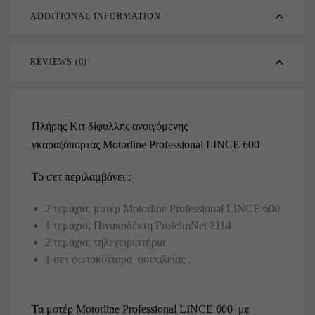
ADDITIONAL INFORMATION
REVIEWS (0)
Πλήρης Κιτ δίφυλλης ανοιγόμενης
γκαραζόπορτας Motorline Professional LINCE 600
Το σετ περιλαμβάνει :
2 τεμάχια, μοτέρ Motorline Professional LINCE 600
1 τεμάχιο, Πινακοδέκτη ProfelmNet 2114
2 τεμάχια, τηλεχειριστήρια
1 σετ φωτοκύτταρα ασφαλείας .
Τα μοτέρ Motorline Professional LINCE 600 με