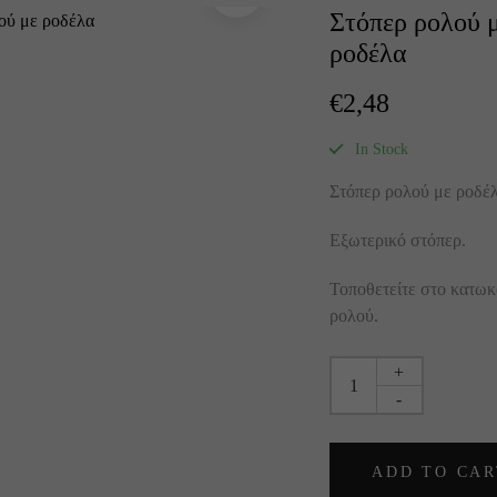
Στόπερ ρολού 
ροδέλα
€
2,48
In Stock
Στόπερ ρολού με ροδέλ
Εξωτερικό στόπερ.
Τοποθετείτε στο κατωκ
ρολού.
+
-
ADD TO CAR