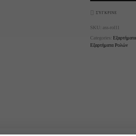
ΣΎΓΚΡΙΝΕ
SKU:
ass-rol11
Categories:
Εξαρτήματ
Εξαρτήματα Ρολών