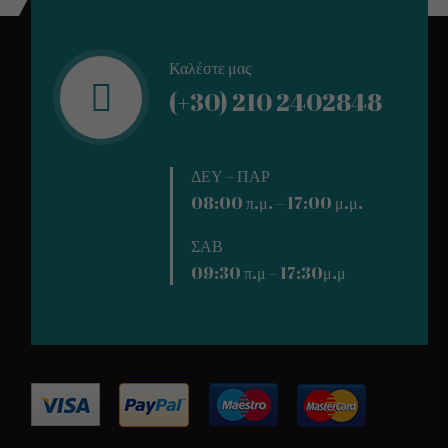
Καλέστε μας
(+30) 210 2402848
ΔΕΥ – ΠΑΡ
08:00 π.μ. – 17:00 μ.μ.
ΣΑΒ
09:30 π.μ – 17:30μ.μ