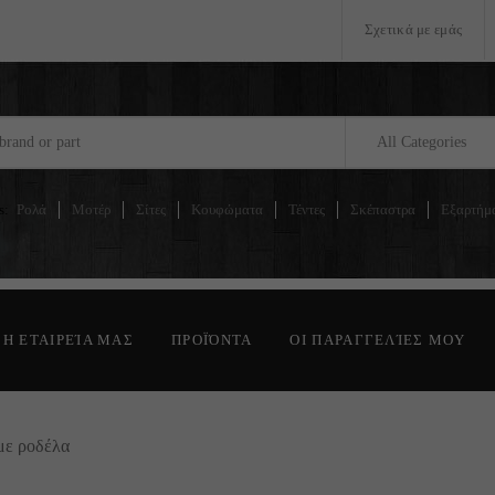
Σχετικά με εμάς
All Categories
s:
Ρολά
Μοτέρ
Σίτες
Κουφώματα
Τέντες
Σκέπαστρα
Εξαρτήμ
Η ΕΤΑΙΡΕΊΑ ΜΑΣ
ΠΡΟΪΌΝΤΑ
ΟΙ ΠΑΡΑΓΓΕΛΊΕΣ ΜΟΥ
με ροδέλα