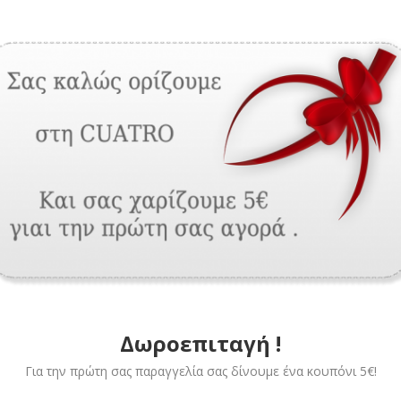
Description
Additional inform
ολού με ροδέλα.
ό στόπερ.
ίτε στο κατωκάσι του ρολού.
τε σε Λευκό , Μαύρο και Καφέ χρώμα.
ΣΧΕΤΙΚΆ ΠΡΟΪΌΝΤΑ
Δωροεπιταγή !
Για την πρώτη σας παραγγελία σας δίνουμε ένα κουπόνι 5€!
ΕΞΑΡΤΉΜΑΤΑ
,
ΕΞΑΡΤΉΜΑΤΑ ΡΟΛΏΝ