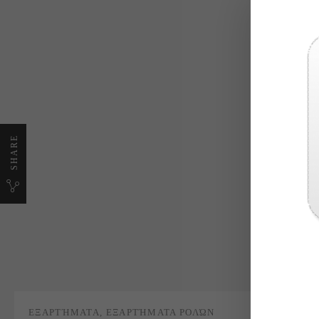
Στόπερ ρ
Εξωτερικ
Τοποθετε
SHARE
Διατείθε
ΕΞΑΡΤΉΜΑΤΑ
,
ΕΞΑΡΤΉΜΑΤΑ ΡΟΛΏΝ