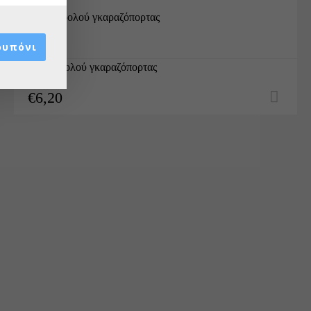
Τσέρκι ρολού γκαραζόπορτας
ουπόνι
€
6,20