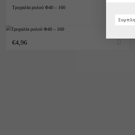
Τροχαλία ρολού Φ40 – 160
€
4,96