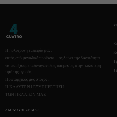
Υ
Επ
Η πολύχρονη εμπειρία μας ,
Κ
εκτός από μοναδικά προϊόντα μας δείνει την δυνατότητα
Τ
να παρέχουμε ασυναγώνιστες υπηρεσίες στην καλύτερη
Τ
τιμή της αγοράς.
Πρωταρχικός μας στόχος ..
Η ΚΑΛΥΤΕΡΗ ΕΞΥΠΗΡΕΤΗΣΗ
ΤΩΝ ΠΕΛΑΤΩΝ ΜΑΣ
ΑΚΟΛΟΎΘΗΣΕ ΜΑΣ