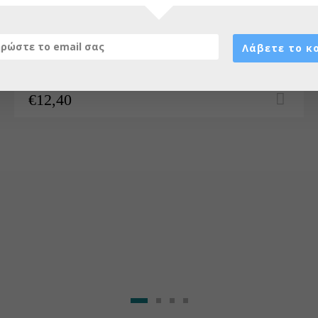
Κούπα ρολού διαιρούμενη
πλαστική Φ60
Λάβετε το κ
€
12,40