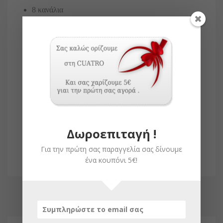
8 κανάλια
Συχνότητας 433.92MHz
Κυλιόμενος Κωδικός
Θερμοκρασία λειτουργίας -20oC σε +60οC
Δείκτης προστασίας IP30
Διάφανη Μαγνητική βάση τοίχου
Οθόνη
Δωροεπιταγή !
Για την πρώτη σας παραγγελία σας δίνουμε
ένα κουπόνι 5€!
ΣΧΕΤΙΚΆ ΠΡΟΪΌΝΤΑ