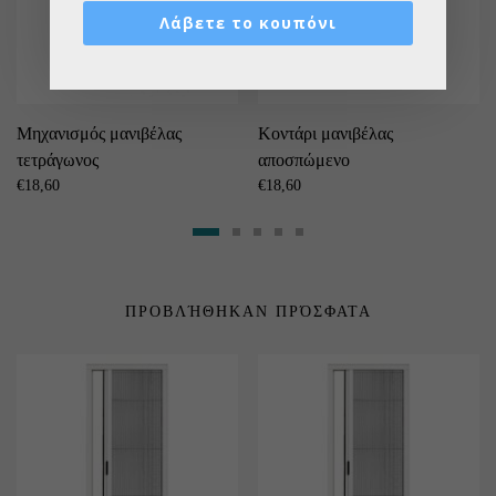
Λάβετε το κουπόνι
Μηχανισμός μανιβέλας
Κοντάρι μανιβέλας
τετράγωνος
αποσπώμενο
€
18,60
€
18,60
ΠΡΟΒΛΉΘΗΚΑΝ ΠΡΌΣΦΑΤΑ