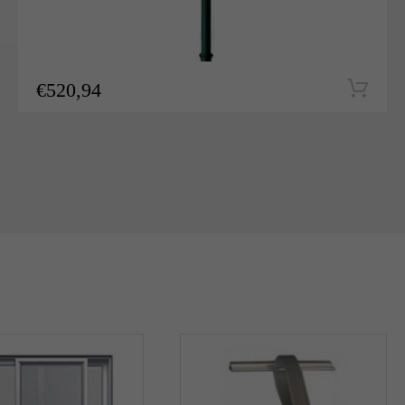
€
520,94