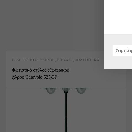
ΕΞΩΤΕΡΙΚΌΣ ΧΏΡΟΣ
,
ΣΤΎΛΟΙ
,
ΦΩΤΙΣΤΙΚΆ
Φωτιστικό στύλος εξωτερικού
χώρου Caravolo 525-3P