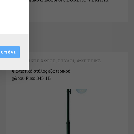
ουπόνι
ΕΞΩΤΕΡΙΚΌΣ ΧΏΡΟΣ
,
ΣΤΎΛΟΙ
,
ΦΩΤΙΣΤΙΚΆ
Φωτιστικό στύλος εξωτερικού
χώρου Pirso 345-1B