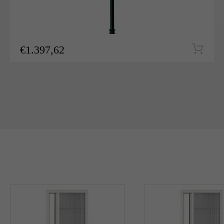
€
1.397,62