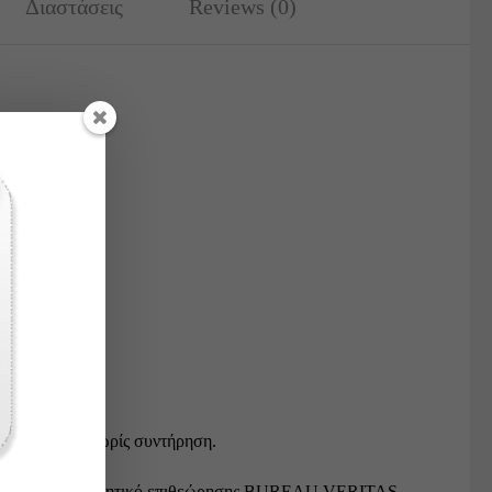
Διαστάσεις
Reviews (0)
ό.
ών.
 φθορά.
χρόνια χρήση χωρίς συντήρηση.
 έλαβαν πιστοποιητικό επιθεώρησης BUREAU VERITAS.