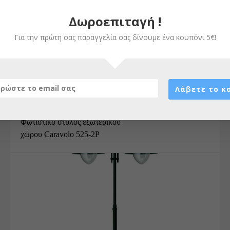
Δωροεπιταγή !
Για την πρώτη σας παραγγελία σας δίνουμε ένα κουπόνι 5€!
ΣΧΕΤΙΚΆ ΠΡΟΪΌΝΤΑ
Λάβετε το κ
ΕΞΩΤΕΡΙΚΌΣ ΧΏΡΟΣ
,
ΣΤΎΛΟΙ
,
ΦΩΤΙΣΤΙΚΆ
Φωτιστικό στύλος εξωτερικού
χώρου Caravolo 525-2P