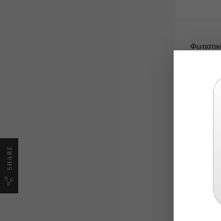
Φωτιστικ
Υψος 4.8
Αποτελείτ
σύνδεσμο
Γίνοντ
Τα φωτ
SHARE
Στάντα
Η βάση
Το κρά
Οι φωτ
Τόσο το 
Οι φωτισ