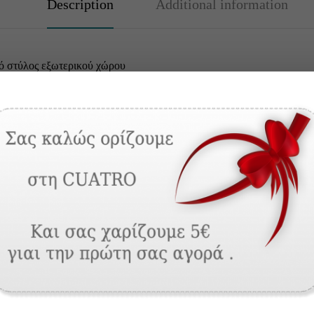
Description
Additional information
ό στύλος εξωτερικού χώρου
m με 3 φάνους
αι από χυτού αλουμινίου, όπως: βάση, βραχίονες, κορυφή,
ι και αυλακωτό profile αλουμινίου όσον αφορά τα ενδιάμεσα ύψη.
αι ειδικές κατασκευές κατόπιν παραγγελίας μέχρι 7 μέτρα ύψος.
ιστικά σώματα παράγονται και αυτά από χυτό αλουμίνιο.
ρ χρώματα: Πράσινο Rafaello, Γκρί,Rafaello, Ανθρακί, Μαύρο, Λευκ
 τους γίνεται με ηλεκτροστατική μέθοδο και είναι πάχους 50-70 μικρ
μα αλουμινίου που χρησιμοποιείται είναι AL Si 12.
ιστικοί στύλοι αλουμινίου δεν υφίστανται ηλεκτρόλυση, αλλοίωση ή
υλικό παραγωγής τους, όσο και η επεξεργασία τους, εγγυώνται μακρο
τικοί στύλοι αλουμινίου της ALUMINCO αφού υπέστησαν δοκιμές,