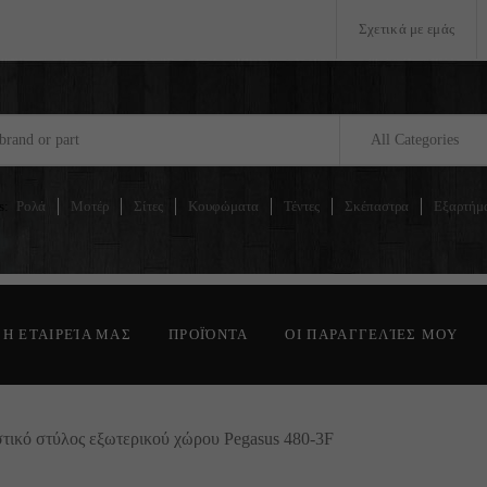
Σχετικά με εμάς
All Categories
s:
Ρολά
Μοτέρ
Σίτες
Κουφώματα
Τέντες
Σκέπαστρα
Εξαρτήμ
Η ΕΤΑΙΡΕΊΑ ΜΑΣ
ΠΡΟΪΌΝΤΑ
ΟΙ ΠΑΡΑΓΓΕΛΊΕΣ ΜΟΥ
τικό στύλος εξωτερικού χώρου Pegasus 480-3F