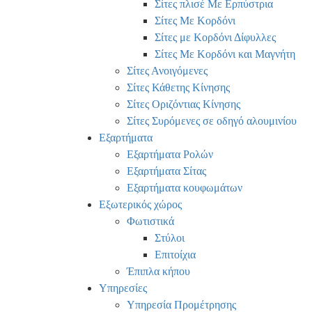
Σίτες πλισέ Με Ερπύστρια
Σίτες Με Κορδόνι
Σίτες με Κορδόνι Δίφυλλες
Σίτες Με Κορδόνι και Μαγνήτη
Σίτες Ανοιγόμενες
Σίτες Κάθετης Κίνησης
Σίτες Οριζόντιας Κίνησης
Σίτες Συρόμενες σε οδηγό αλουμινίου
Εξαρτήματα
Εξαρτήματα Ρολών
Εξαρτήματα Σίτας
Εξαρτήματα κουφωμάτων
Εξωτερικός χώρος
Φωτιστικά
Στύλοι
Επιτοίχια
Έπιπλα κήπου
Υπηρεσίες
Υπηρεσία Προμέτρησης