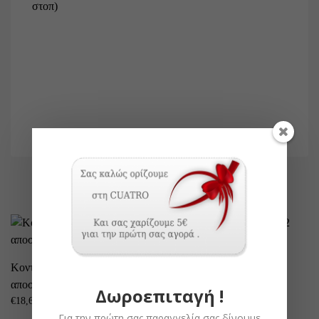
στοπ)
ΣΧΕΤΙΚΆ ΠΡΟΪΌΝΤΑ
Βάση για ρουλεμάν Φ42
Κοντάρι μανιβέλας
€
1,24
αποσπώμενο
Δωροεπιταγή !
€
18,60
Για την πρώτη σας παραγγελία σας δίνουμε