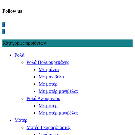
Follow us
0
0
Κατηγορίες προϊόντων
Ρολά
Ρολά Πολυουρεθάνης
Με ιμάντα
Με μανιβέλα
Με μοτέρ
Με μοτέρ μανιβέλας
Ρολά Αλουμινίου
Με μοτέρ
Με μοτέρ μανιβέλας
Μοτέρ
Μοτέρ Γκαραζόπορτας
Συρόμενα