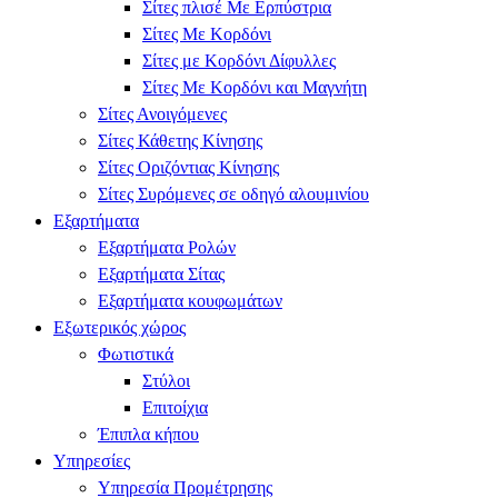
Σίτες πλισέ Με Ερπύστρια
Σίτες Με Κορδόνι
Σίτες με Κορδόνι Δίφυλλες
Σίτες Με Κορδόνι και Μαγνήτη
Σίτες Ανοιγόμενες
Σίτες Κάθετης Κίνησης
Σίτες Οριζόντιας Κίνησης
Σίτες Συρόμενες σε οδηγό αλουμινίου
Εξαρτήματα
Εξαρτήματα Ρολών
Εξαρτήματα Σίτας
Εξαρτήματα κουφωμάτων
Εξωτερικός χώρος
Φωτιστικά
Στύλοι
Επιτοίχια
Έπιπλα κήπου
Υπηρεσίες
Υπηρεσία Προμέτρησης