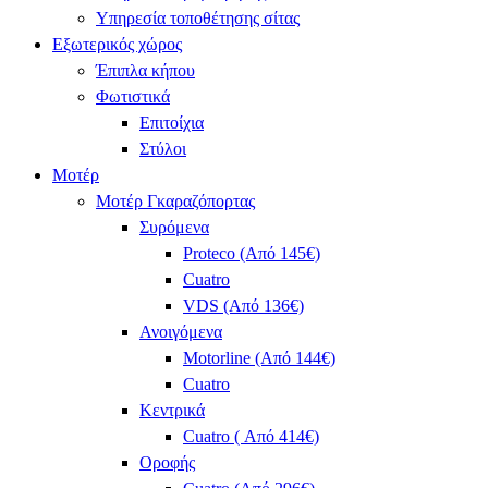
Υπηρεσία τοποθέτησης σίτας
Εξωτερικός χώρος
Έπιπλα κήπου
Φωτιστικά
Επιτοίχια
Στύλοι
Μοτέρ
Μοτέρ Γκαραζόπορτας
Συρόμενα
Proteco (Από 145€)
Cuatro
VDS (Από 136€)
Ανοιγόμενα
Motorline (Από 144€)
Cuatro
Κεντρικά
Cuatro ( Από 414€)
Οροφής