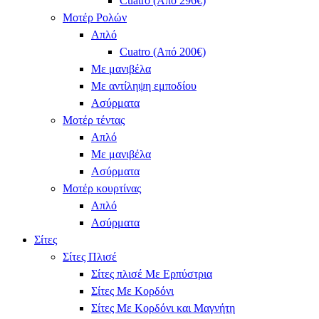
Cuatro (Από 296€)
Μοτέρ Ρολών
Απλό
Cuatro (Από 200€)
Με μανιβέλα
Με αντίληψη εμποδίου
Ασύρματα
Μοτέρ τέντας
Απλό
Με μανιβέλα
Ασύρματα
Μοτέρ κουρτίνας
Απλό
Ασύρματα
Σίτες
Σίτες Πλισέ
Σίτες πλισέ Με Ερπύστρια
Σίτες Με Κορδόνι
Σίτες Με Κορδόνι και Μαγνήτη