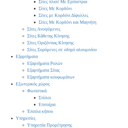
Σίτες πλισέ Με Ερπύστρια
Σίτες Με Κορδόνι
Σίτες με Κορδόνι Δίφυλλες
Σίτες Με Κορδόνι και Μαγνήτη
Σίτες Ανοιγόμενες
Σίτες Κάθετης Κίνησης
Σίτες Οριζόντιας Κίνησης
Σίτες Συρόμενες σε οδηγό αλουμινίου
Εξαρτήματα
Εξαρτήματα Ρολών
Εξαρτήματα Σίτας
Εξαρτήματα κουφωμάτων
Εξωτερικός χώρος
Φωτιστικά
Στύλοι
Επιτοίχια
Έπιπλα κήπου
Υπηρεσίες
Υπηρεσία Προμέτρησης