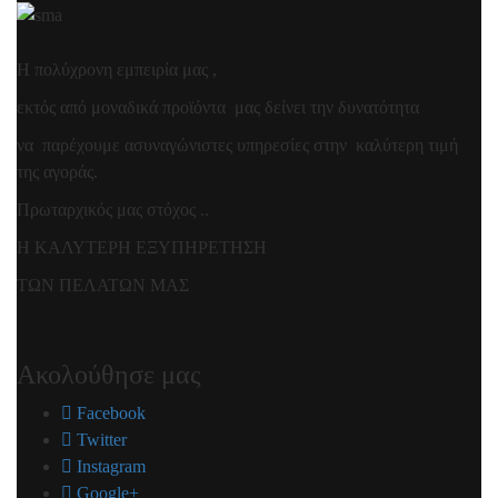
Η πολύχρονη εμπειρία μας ,
εκτός από μοναδικά προϊόντα μας δείνει την δυνατότητα
να παρέχουμε ασυναγώνιστες υπηρεσίες στην καλύτερη τιμή
της αγοράς.
Πρωταρχικός μας στόχος ..
Η ΚΑΛΥΤΕΡΗ ΕΞΥΠΗΡΕΤΗΣΗ
ΤΩΝ ΠΕΛΑΤΩΝ ΜΑΣ
Ακολούθησε μας
Facebook
Twitter
Instagram
Google+