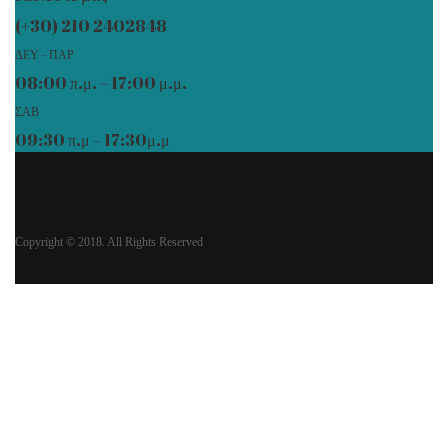
(+30) 210 2402848
ΔΕΥ – ΠΑΡ
08:00 π.μ. – 17:00 μ.μ.
ΣΑΒ
09:30 π.μ – 17:30μ.μ
Copyright © 2018. All Rights Reserved