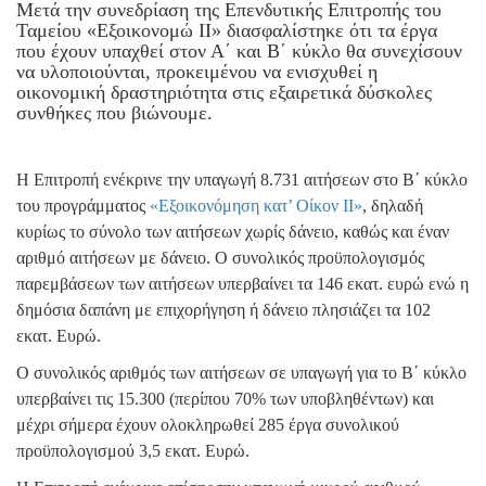
Μετά την συνεδρίαση της Επενδυτικής Επιτροπής του
Ταμείου «Εξοικονομώ ΙΙ» διασφαλίστηκε ότι τα έργα
που έχουν υπαχθεί στον Α΄ και Β΄ κύκλο θα συνεχίσουν
να υλοποιούνται, προκειμένου να ενισχυθεί η
οικονομική δραστηριότητα στις εξαιρετικά δύσκολες
συνθήκες που βιώνουμε.
Η Επιτροπή ενέκρινε την υπαγωγή 8.731 αιτήσεων στο Β΄ κύκλο
του προγράμματος
«Εξοικονόμηση κατ’ Οίκον ΙΙ»
, δηλαδή
κυρίως το σύνολο των αιτήσεων χωρίς δάνειο, καθώς και έναν
αριθμό αιτήσεων με δάνειο. Ο συνολικός προϋπολογισμός
παρεμβάσεων των αιτήσεων υπερβαίνει τα 146 εκατ. ευρώ ενώ η
δημόσια δαπάνη με επιχορήγηση ή δάνειο πλησιάζει τα 102
εκατ. Ευρώ.
Ο συνολικός αριθμός των αιτήσεων σε υπαγωγή για το Β΄ κύκλο
υπερβαίνει τις 15.300 (περίπου 70% των υποβληθέντων) και
μέχρι σήμερα έχουν ολοκληρωθεί 285 έργα συνολικού
προϋπολογισμού 3,5 εκατ. Ευρώ.