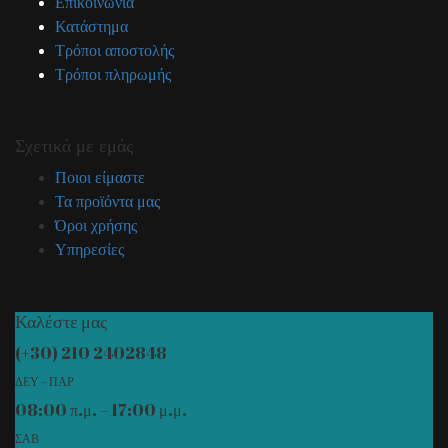
Επικοινωνία
Κατάστημα
Τρόποι αποστολής
Τρόποι πληρωμής
Σχετικά με εμάς
Ποιοι είμαστε
Τα προϊόντα μας
Όροι χρήσης
Υπηρεσίες
Καλέστε μας
(+30) 210 2402848
ΔΕΥ – ΠΑΡ
08:00 π.μ. – 17:00 μ.μ.
ΣΑΒ