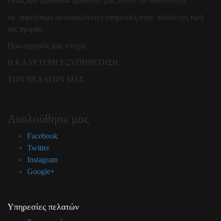
εκτός από μοναδικά προϊόντα μας δείνει την δυνατότητα
να παρέχουμε ασυναγώνιστες υπηρεσίες στην καλύτερη τιμή
της αγοράς.
Πρωταρχικός μας στόχος ..
Η ΚΑΛΥΤΕΡΗ ΕΞΥΠΗΡΕΤΗΣΗ
ΤΩΝ ΠΕΛΑΤΩΝ ΜΑΣ
Ακολούθησε μας
Facebook
Twitter
Instagram
Google+
Υπηρεσίες πελατών