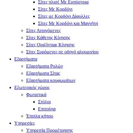
Σίτες πλισέ Με Ερπύστρια
Σίτες Με Κορδόνι
Σίτες με Κορδόνι Δίφυλλες
Σίτες Με Κορδόνι και Μαγνήτη
Σίτες Ανοιγόμενες
Σίτες Κάθετης Κίνησης
Σίτες Οριζόντιας Κίνησης
Σίτες Συρόμενες σε οδηγό αλουμινίου
Εξαρτήματα
Εξαρτήματα Ρολών
Εξαρτήματα Σίτας
Εξαρτήματα κουφωμάτων
Εξωτερικός χώρος
Φωτιστικά
Στύλοι
Επιτοίχια
Έπιπλα κήπου
Υπηρεσίες
Υπηρεσία Προμέτρησης