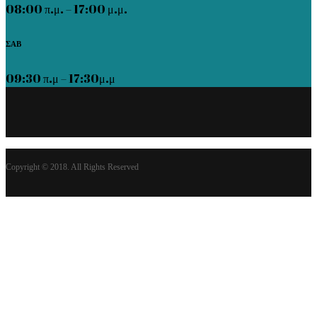
08:00 π.μ. – 17:00 μ.μ.
ΣΑΒ
09:30 π.μ – 17:30μ.μ
Copyright © 2018. All Rights Reserved