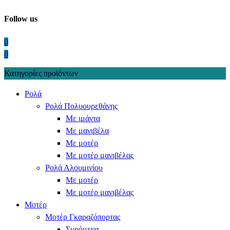
Follow us
0
0
Κατηγορίες προϊόντων
Ρολά
Ρολά Πολυουρεθάνης
Με ιμάντα
Με μανιβέλα
Με μοτέρ
Με μοτέρ μανιβέλας
Ρολά Αλουμινίου
Με μοτέρ
Με μοτέρ μανιβέλας
Μοτέρ
Μοτέρ Γκαραζόπορτας
Συρόμενα