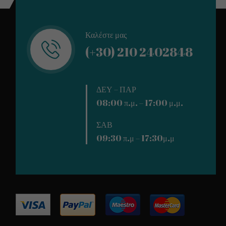
Καλέστε μας
(+30) 210 2402848
ΔΕΥ – ΠΑΡ
08:00 π.μ. – 17:00 μ.μ.
ΣΑΒ
09:30 π.μ – 17:30μ.μ