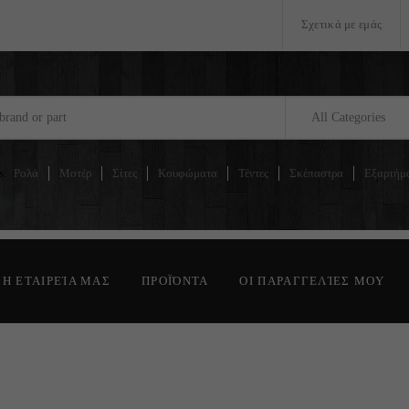
Σχετικά με εμάς
All Categories
s:
Ρολά
Μοτέρ
Σίτες
Κουφώματα
Τέντες
Σκέπαστρα
Εξαρτήμ
Η ΕΤΑΙΡΕΊΑ ΜΑΣ
ΠΡΟΪΌΝΤΑ
ΟΙ ΠΑΡΑΓΓΕΛΊΕΣ ΜΟΥ