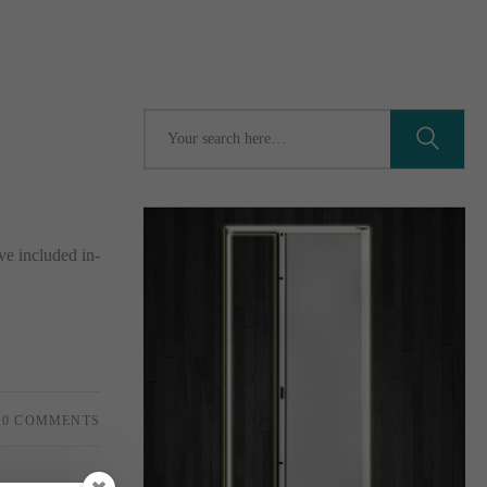
ve included in-
0 COMMENTS