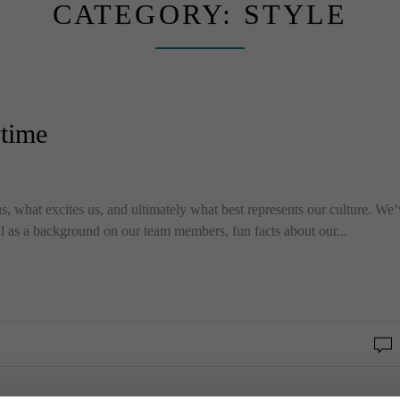
CATEGORY:
STYLE
ytime
, what excites us, and ultimately what best represents our culture. We’
ll as a background on our team members, fun facts about our...