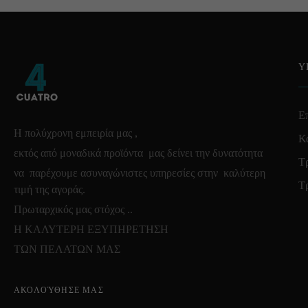
Υ
Επ
Η πολύχρονη εμπειρία μας ,
Κ
εκτός από μοναδικά προϊόντα μας δείνει την δυνατότητα
Τ
να παρέχουμε ασυναγώνιστες υπηρεσίες στην καλύτερη
Τ
τιμή της αγοράς.
Πρωταρχικός μας στόχος ..
Η ΚΑΛΥΤΕΡΗ ΕΞΥΠΗΡΕΤΗΣΗ
ΤΩΝ ΠΕΛΑΤΩΝ ΜΑΣ
ΑΚΟΛΟΎΘΗΣΕ ΜΑΣ