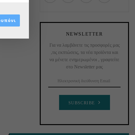
ουπόνι
NEWSLETTER
Για να λαμβάνετε τις προσφορές μας
,τις εκπτώσεις, τα νέα προϊόντα και
να μένετε ενημερωμένοι , γραφτείτε
στο Newsletter μας
SUBSCRIBE