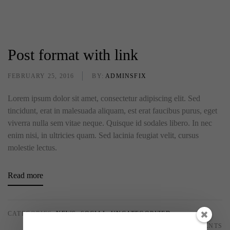
Post format with link
FEBRUARY 25, 2016
BY:
ADMINSFIX
Lorem ipsum dolor sit amet, consectetur adipiscing elit. Sed
tincidunt, erat in malesuada aliquam, est erat faucibus purus, eget
viverra nulla sem vitae neque. Quisque id sodales libero. In nec
enim nisi, in ultricies quam. Sed lacinia feugiat velit, cursus
molestie lectus.
Read more
CATEGORIES:
NEWS
,
SOCIAL
,
UNCATEGORIZED
0 COMMENTS