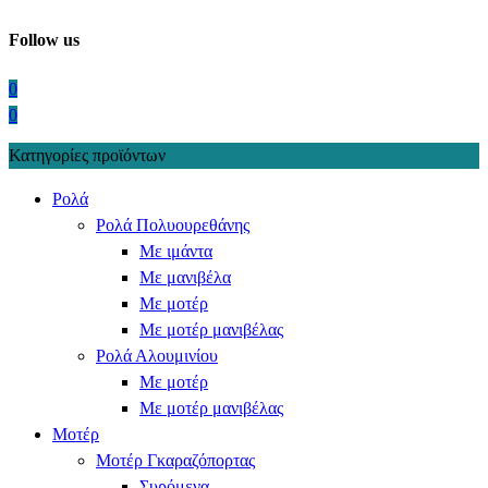
Follow us
0
0
Κατηγορίες προϊόντων
Ρολά
Ρολά Πολυουρεθάνης
Με ιμάντα
Με μανιβέλα
Με μοτέρ
Με μοτέρ μανιβέλας
Ρολά Αλουμινίου
Με μοτέρ
Με μοτέρ μανιβέλας
Μοτέρ
Μοτέρ Γκαραζόπορτας
Συρόμενα