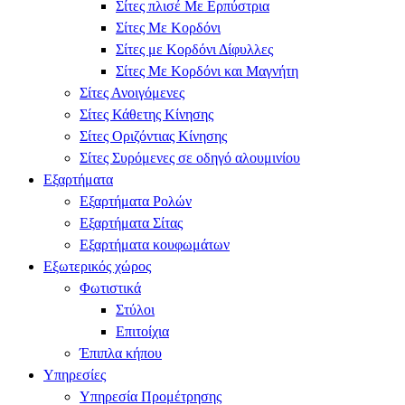
Σίτες πλισέ Με Ερπύστρια
Σίτες Με Κορδόνι
Σίτες με Κορδόνι Δίφυλλες
Σίτες Με Κορδόνι και Μαγνήτη
Σίτες Ανοιγόμενες
Σίτες Κάθετης Κίνησης
Σίτες Οριζόντιας Κίνησης
Σίτες Συρόμενες σε οδηγό αλουμινίου
Εξαρτήματα
Εξαρτήματα Ρολών
Εξαρτήματα Σίτας
Εξαρτήματα κουφωμάτων
Εξωτερικός χώρος
Φωτιστικά
Στύλοι
Επιτοίχια
Έπιπλα κήπου
Υπηρεσίες
Υπηρεσία Προμέτρησης