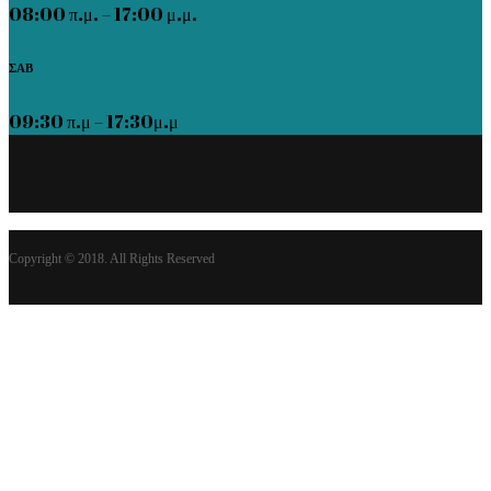
08:00 π.μ. – 17:00 μ.μ.
ΣΑΒ
09:30 π.μ – 17:30μ.μ
Copyright © 2018. All Rights Reserved