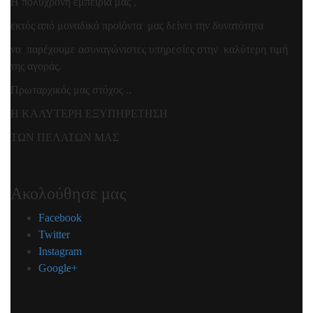
Η πολύχρονη εμπειρία μας ,
εκτός από μοναδικά προϊόντα μας δείνει την δυνατότητα
να παρέχουμε ασυναγώνιστες υπηρεσίες στην καλύτερη τιμή
της αγοράς.
Πρωταρχικός μας στόχος ..
Η ΚΑΛΥΤΕΡΗ ΕΞΥΠΗΡΕΤΗΣΗ
ΤΩΝ ΠΕΛΑΤΩΝ ΜΑΣ
Ακολούθησε μας
Facebook
Twitter
Instagram
Google+