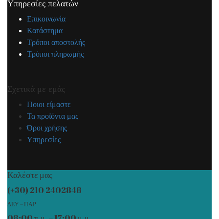
Υπηρεσίες πελατών
Επικοινωνία
Κατάστημα
Τρόποι αποστολής
Τρόποι πληρωμής
Σχετικά με εμάς
Ποιοι είμαστε
Τα προϊόντα μας
Όροι χρήσης
Υπηρεσίες
Καλέστε μας
(+30) 210 2402848
ΔΕΥ – ΠΑΡ
08:00 π.μ. – 17:00 μ.μ.