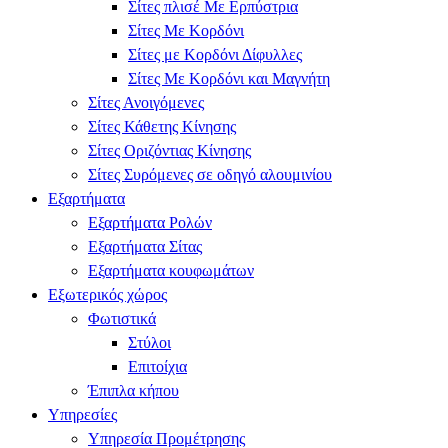
Σίτες πλισέ Με Ερπύστρια
Σίτες Με Κορδόνι
Σίτες με Κορδόνι Δίφυλλες
Σίτες Με Κορδόνι και Μαγνήτη
Σίτες Ανοιγόμενες
Σίτες Κάθετης Κίνησης
Σίτες Οριζόντιας Κίνησης
Σίτες Συρόμενες σε οδηγό αλουμινίου
Εξαρτήματα
Εξαρτήματα Ρολών
Εξαρτήματα Σίτας
Εξαρτήματα κουφωμάτων
Εξωτερικός χώρος
Φωτιστικά
Στύλοι
Επιτοίχια
Έπιπλα κήπου
Υπηρεσίες
Υπηρεσία Προμέτρησης