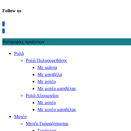
Follow us
0
0
Κατηγορίες προϊόντων
Ρολά
Ρολά Πολυουρεθάνης
Με ιμάντα
Με μανιβέλα
Με μοτέρ
Με μοτέρ μανιβέλας
Ρολά Αλουμινίου
Με μοτέρ
Με μοτέρ μανιβέλας
Μοτέρ
Μοτέρ Γκαραζόπορτας
Συρόμενα