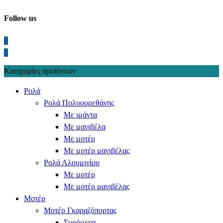
Follow us
0
0
Κατηγορίες προϊόντων
Ρολά
Ρολά Πολυουρεθάνης
Με ιμάντα
Με μανιβέλα
Με μοτέρ
Με μοτέρ μανιβέλας
Ρολά Αλουμινίου
Με μοτέρ
Με μοτέρ μανιβέλας
Μοτέρ
Μοτέρ Γκαραζόπορτας
Συρόμενα