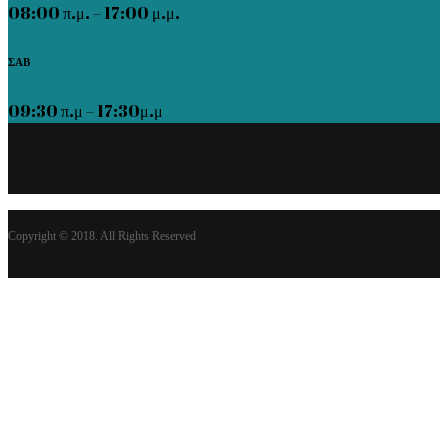
08:00 π.μ. – 17:00 μ.μ.
ΣΑΒ
09:30 π.μ – 17:30μ.μ
Copyright © 2018. All Rights Reserved