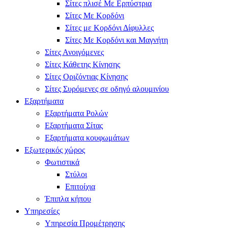
Σίτες πλισέ Με Ερπύστρια
Σίτες Με Κορδόνι
Σίτες με Κορδόνι Δίφυλλες
Σίτες Με Κορδόνι και Μαγνήτη
Σίτες Ανοιγόμενες
Σίτες Κάθετης Κίνησης
Σίτες Οριζόντιας Κίνησης
Σίτες Συρόμενες σε οδηγό αλουμινίου
Εξαρτήματα
Εξαρτήματα Ρολών
Εξαρτήματα Σίτας
Εξαρτήματα κουφωμάτων
Εξωτερικός χώρος
Φωτιστικά
Στύλοι
Επιτοίχια
Έπιπλα κήπου
Υπηρεσίες
Υπηρεσία Προμέτρησης