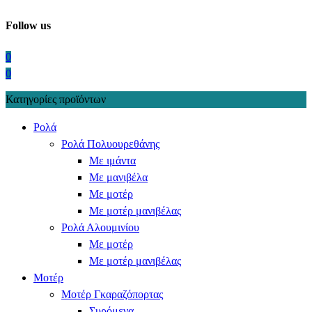
Follow us
0
0
Κατηγορίες προϊόντων
Ρολά
Ρολά Πολυουρεθάνης
Με ιμάντα
Με μανιβέλα
Με μοτέρ
Με μοτέρ μανιβέλας
Ρολά Αλουμινίου
Με μοτέρ
Με μοτέρ μανιβέλας
Μοτέρ
Μοτέρ Γκαραζόπορτας
Συρόμενα