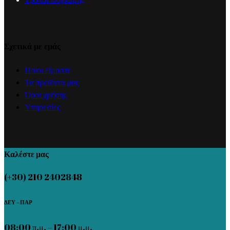
Σχετικά με εμάς
Ποιοι είμαστε
Τα προϊόντα μας
Όροι χρήσης
Υπηρεσίες
Καλέστε μας
(+30) 210 2402848
ΔΕΥ – ΠΑΡ
08:00 π.μ. – 17:00 μ.μ.