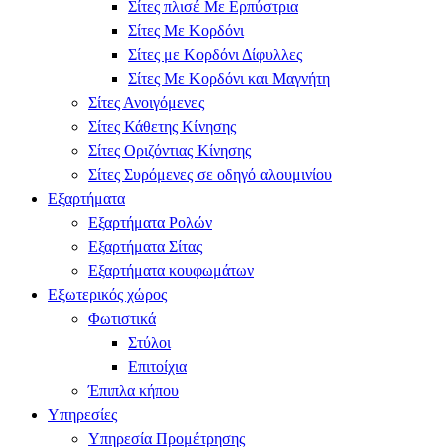
Σίτες πλισέ Με Ερπύστρια
Σίτες Με Κορδόνι
Σίτες με Κορδόνι Δίφυλλες
Σίτες Με Κορδόνι και Μαγνήτη
Σίτες Ανοιγόμενες
Σίτες Κάθετης Κίνησης
Σίτες Οριζόντιας Κίνησης
Σίτες Συρόμενες σε οδηγό αλουμινίου
Εξαρτήματα
Εξαρτήματα Ρολών
Εξαρτήματα Σίτας
Εξαρτήματα κουφωμάτων
Εξωτερικός χώρος
Φωτιστικά
Στύλοι
Επιτοίχια
Έπιπλα κήπου
Υπηρεσίες
Υπηρεσία Προμέτρησης