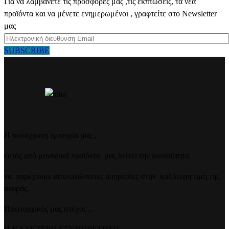
Για να λαμβάνετε τις προσφορές μας ,τις εκπτώσεις, τα νέα
προϊόντα και να μένετε ενημερωμένοι , γραφτείτε στο Newsletter
μας
SUBSCRIBE
Η πολύχρονη εμπειρία μας ,
εκτός από μοναδικά προϊόντα μας δείνει την δυνατότητα
να παρέχουμε ασυναγώνιστες υπηρεσίες στην καλύτερη τιμή της
αγοράς.
Πρωταρχικός μας στόχος ..