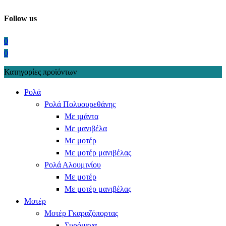
Follow us
0
0
Κατηγορίες προϊόντων
Ρολά
Ρολά Πολυουρεθάνης
Με ιμάντα
Με μανιβέλα
Με μοτέρ
Με μοτέρ μανιβέλας
Ρολά Αλουμινίου
Με μοτέρ
Με μοτέρ μανιβέλας
Μοτέρ
Μοτέρ Γκαραζόπορτας
Συρόμενα