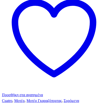
Προσθήκη στα αγαπημένα
Cuatro
,
Μοτέρ
,
Μοτέρ Γκαραζόπορτας
,
Συρόμενα