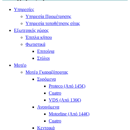
Υπηρεσίες
Υπηρεσία Προμέτρησης
Υπηρεσία τοποθέτησης σίτας
Εξωτερικός χώρος
Έπιπλα κήπου
Φωτιστικά
Επιτοίχια
Στύλοι
Μοτέρ
Μοτέρ Γκαραζόπορτας
Συρόμενα
Proteco (Από 145€)
Cuatro
VDS (Από 136€)
Ανοιγόμενα
Motorline (Από 144€)
Cuatro
Κεντρικά