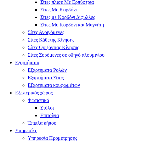
Σίτες πλισέ Με Ερπύστρια
Σίτες Με Κορδόνι
Σίτες με Κορδόνι Δίφυλλες
Σίτες Με Κορδόνι και Μαγνήτη
Σίτες Ανοιγόμενες
Σίτες Κάθετης Κίνησης
Σίτες Οριζόντιας Κίνησης
Σίτες Συρόμενες σε οδηγό αλουμινίου
Εξαρτήματα
Εξαρτήματα Ρολών
Εξαρτήματα Σίτας
Εξαρτήματα κουφωμάτων
Εξωτερικός χώρος
Φωτιστικά
Στύλοι
Επιτοίχια
Έπιπλα κήπου
Υπηρεσίες
Υπηρεσία Προμέτρησης