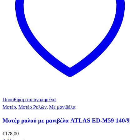
Προσθήκη στα αγαπημένα
Μοτέρ
,
Μοτέρ Ρολών
,
Με μανιβέλα
Μοτέρ ρολού με μανιβέλα ATLAS ED-M59 140/9
€
178,00