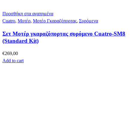
Προσθήκη στα αγαπημένα
Cuatro
,
Μοτέρ
,
Μοτέρ Γκαραζόπορτας
,
Συρόμενα
Σετ Μοτέρ γκαραζόπορτας συρόμενο Cuatro-SM8
(Standard Kit)
€
269,00
Add to cart