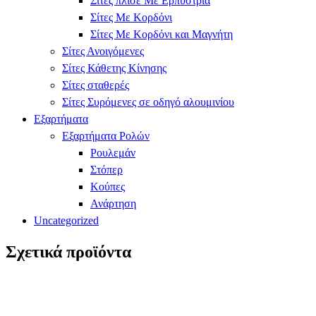
Σίτες πλισέ Με Ερπύστρια
Σίτες Με Κορδόνι
Σίτες Με Κορδόνι και Μαγνήτη
Σίτες Ανοιγόμενες
Σίτες Κάθετης Κίνησης
Σίτες σταθερές
Σίτες Συρόμενες σε οδηγό αλουμινίου
Εξαρτήματα
Εξαρτήματα Ρολών
Ρουλεμάν
Στόπερ
Κούπες
Ανάρτηση
Uncategorized
Σχετικά προϊόντα