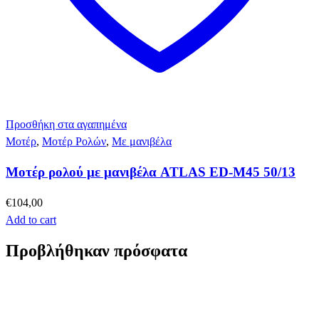
Προσθήκη στα αγαπημένα
Μοτέρ
,
Μοτέρ Ρολών
,
Με μανιβέλα
Μοτέρ ρολού με μανιβέλα ATLAS ED-M45 50/13
€
104,00
Add to cart
Προβλήθηκαν πρόσφατα