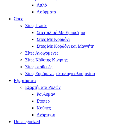
Απλό
Ασύρματα
Σίτες
Σίτες Πλισέ
Σίτες πλισέ Με Ερπύστρια
Σίτες Με Κορδόνι
Σίτες Με Κορδόνι και Μαγνήτη
Σίτες Ανοιγόμενες
Σίτες Κάθετης Κίνησης
Σίτες σταθερές
Σίτες Συρόμενες σε οδηγό αλουμινίου
Εξαρτήματα
Εξαρτήματα Ρολών
Ρουλεμάν
Στόπερ
Κούπες
Ανάρτηση
Uncategorized