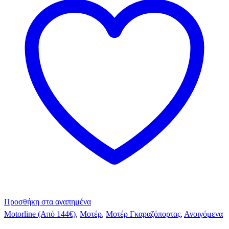
Προσθήκη στα αγαπημένα
Motorline (Από 144€)
,
Μοτέρ
,
Μοτέρ Γκαραζόπορτας
,
Ανοιγόμενα