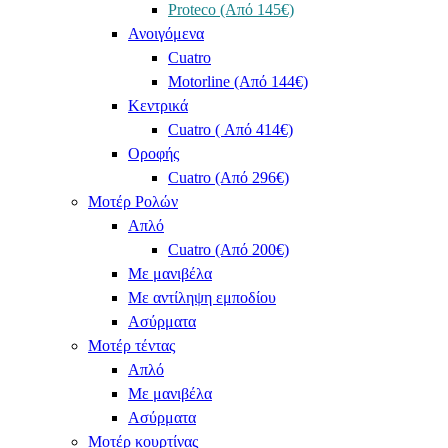
Proteco (Από 145€)
Ανοιγόμενα
Cuatro
Motorline (Από 144€)
Κεντρικά
Cuatro ( Από 414€)
Οροφής
Cuatro (Από 296€)
Μοτέρ Ρολών
Απλό
Cuatro (Από 200€)
Με μανιβέλα
Με αντίληψη εμποδίου
Ασύρματα
Μοτέρ τέντας
Απλό
Με μανιβέλα
Ασύρματα
Μοτέρ κουρτίνας