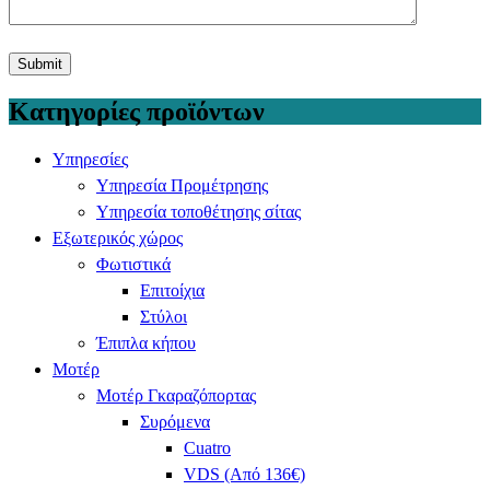
Κατηγορίες προϊόντων
Υπηρεσίες
Υπηρεσία Προμέτρησης
Υπηρεσία τοποθέτησης σίτας
Εξωτερικός χώρος
Φωτιστικά
Επιτοίχια
Στύλοι
Έπιπλα κήπου
Μοτέρ
Μοτέρ Γκαραζόπορτας
Συρόμενα
Cuatro
VDS (Από 136€)