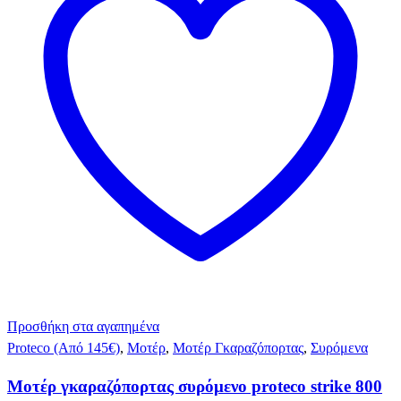
Προσθήκη στα αγαπημένα
Proteco (Από 145€)
,
Μοτέρ
,
Μοτέρ Γκαραζόπορτας
,
Συρόμενα
Μοτέρ γκαραζόπορτας συρόμενο proteco strike 800