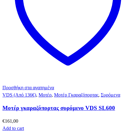
Προσθήκη στα αγαπημένα
VDS (Από 136€)
,
Μοτέρ
,
Μοτέρ Γκαραζόπορτας
,
Συρόμενα
Μοτέρ γκαραζόπορτας συρόμενο VDS SL600
€
161,00
Add to cart