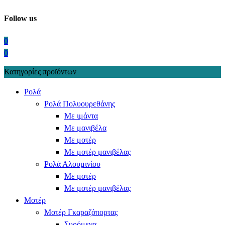
Follow us
0
0
Κατηγορίες προϊόντων
Ρολά
Ρολά Πολυουρεθάνης
Με ιμάντα
Με μανιβέλα
Με μοτέρ
Με μοτέρ μανιβέλας
Ρολά Αλουμινίου
Με μοτέρ
Με μοτέρ μανιβέλας
Μοτέρ
Μοτέρ Γκαραζόπορτας
Συρόμενα