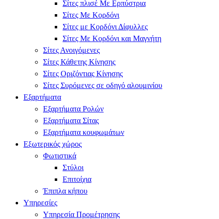
Σίτες πλισέ Με Ερπύστρια
Σίτες Με Κορδόνι
Σίτες με Κορδόνι Δίφυλλες
Σίτες Με Κορδόνι και Μαγνήτη
Σίτες Ανοιγόμενες
Σίτες Κάθετης Κίνησης
Σίτες Οριζόντιας Κίνησης
Σίτες Συρόμενες σε οδηγό αλουμινίου
Εξαρτήματα
Εξαρτήματα Ρολών
Εξαρτήματα Σίτας
Εξαρτήματα κουφωμάτων
Εξωτερικός χώρος
Φωτιστικά
Στύλοι
Επιτοίχια
Έπιπλα κήπου
Υπηρεσίες
Υπηρεσία Προμέτρησης