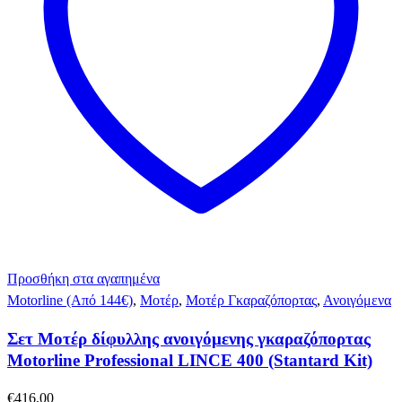
Προσθήκη στα αγαπημένα
Motorline (Από 144€)
,
Μοτέρ
,
Μοτέρ Γκαραζόπορτας
,
Ανοιγόμενα
Σετ Μοτέρ δίφυλλης ανοιγόμενης γκαραζόπορτας
Motorline Professional LINCE 400 (Stantard Kit)
€
416,00