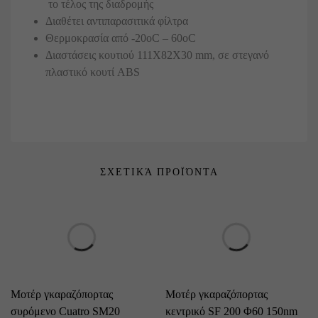
το τέλος της διαδρομής
Διαθέτει αντιπαρασιτικά φίλτρα
Θερμοκρασία από -20oC – 60oC
Διαστάσεις κουτιού 111Χ82Χ30 mm, σε στεγανό
πλαστικό κουτί ABS
ΣΧΕΤΙΚΆ ΠΡΟΪΌΝΤΑ
Μοτέρ γκαραζόπορτας
Μοτέρ γκαραζόπορτας
συρόμενο Cuatro SM20
κεντρικό SF 200 Φ60 150nm