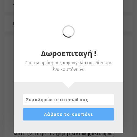
ADDITIONAL INFORMATION
REVIEWS (0)
Δωροεπιταγή !
Πλήρης Κιτ μονόφυλλης αριστερής ανοιγόμενης
γκαραζόπορτας Motorline Professional LINCE 600
Για την πρώτη σας παραγγελία σας δίνουμε
ένα κουπόνι 5€!
Το σετ περιλαμβάνει :
1 τεμάχιο, μοτέρ Motorline Professional LINCE 600
1 τεμάχιο, Πινακοδέκτη ProfelmNet 2033
2 τεμάχια, τηλεχειριστήρια
Το μοτέρ Motorline Professional LINCE 600 με
Λάβετε το κουπόνι
μόνιμη λίπανση είναι κατάλληλο για θυρόφυλλα με
μήκος έως 4 m χωρίς τη χρήση ηλεκτρικής κλειδαριάς
και έως 2.5 m με την χρήση ηλεκτρικής κλειδαριάς.