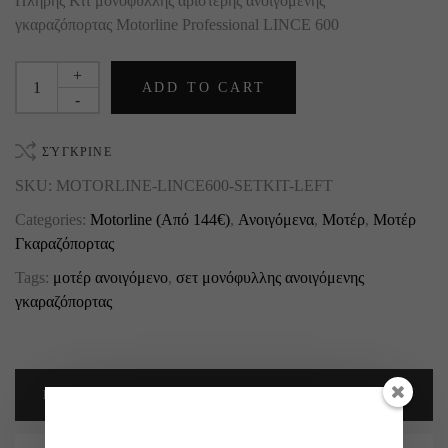
Πλήρης Κιτ μονόφυλλης αριστερής ανοιγόμενης
γκαραζόπορτας Motorline Professional LINCE 600
+
ADD TO CART
-
ΣΎΓΚΡΙΝΕ
SKU:
MOTORLINE-LINCE600-SETKIT-LEFT
Categories:
Motorline (Από 144€)
,
Ανοιγόμενα
,
Μοτέρ
,
Μοτέρ
Γκαραζόπορτας
Tags:
μοτέρ ανοιγόμενο
,
σετ μονόφυλλης ανοιγόμενης
γκαραζόπορτας
DESCRIPTION