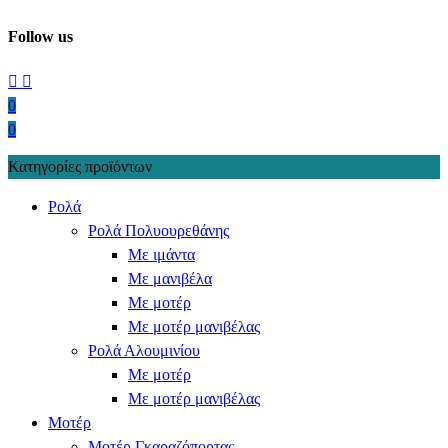
Follow us
0
0
Κατηγορίες προϊόντων
Ρολά
Ρολά Πολυουρεθάνης
Με ιμάντα
Με μανιβέλα
Με μοτέρ
Με μοτέρ μανιβέλας
Ρολά Αλουμινίου
Με μοτέρ
Με μοτέρ μανιβέλας
Μοτέρ
Μοτέρ Γκαραζόπορτας