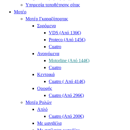
Υπηρεσία τοποθέτησης σίτας
Μοτέρ
Μοτέρ Γκαραζόπορτας
Συρόμενα
VDS (Από 136€)
Proteco (Από 145€)
Cuatro
Ανοιγόμενα
Motorline (Από 144€)
Cuatro
Κεντρικά
Cuatro ( Από 414€)
Οροφής
Cuatro (Από 296€)
Μοτέρ Ρολών
Απλό
Cuatro (Από 200€)
Με μανιβέλα