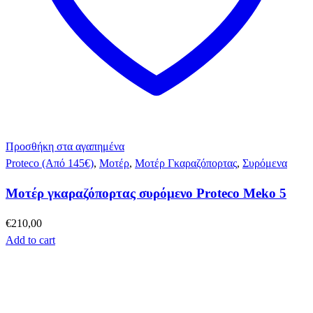
Προσθήκη στα αγαπημένα
Proteco (Από 145€)
,
Μοτέρ
,
Μοτέρ Γκαραζόπορτας
,
Συρόμενα
Μοτέρ γκαραζόπορτας συρόμενο Proteco Meko 5
€
210,00
Add to cart