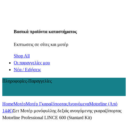
Βασικά προϊόντα καταστήματος
Εκπτωσεις σε σίτες και μοτέρ
Shop All
Οι παραγγελίες μου
Νέα / Ειδήσεις
Πληροφορίες-Παραγγελίες
+30 210 2402848
Home
Μοτέρ
Μοτέρ Γκαραζόπορτας
Ανοιγόμενα
Motorline (Από
144€)
Σετ Μοτέρ μονόφυλλης δεξιάς ανοιγόμενης γκαραζόπορτας
Motorline Professional LINCE 600 (Stantard Kit)