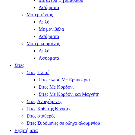
Με αντίληψη εμποδίου
Ασύρματα
Μοτέρ τέντας
Απλό
Με μανιβέλα
Ασύρματα
Μοτέρ κουρτίνας
Απλό
Ασύρματα
Σίτες
Σίτες Πλισέ
Σίτες πλισέ Με Ερπύστρια
Σίτες Με Κορδόνι
Σίτες Με Κορδόνι και Μαγνήτη
Σίτες Ανοιγόμενες
Σίτες Κάθετης Κίνησης
Σίτες σταθερές
Σίτες Συρόμενες σε οδηγό αλουμινίου
Εξαρτήματα