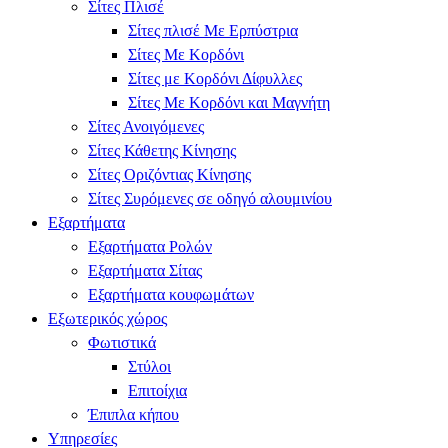
Σίτες Πλισέ
Σίτες πλισέ Με Ερπύστρια
Σίτες Με Κορδόνι
Σίτες με Κορδόνι Δίφυλλες
Σίτες Με Κορδόνι και Μαγνήτη
Σίτες Ανοιγόμενες
Σίτες Κάθετης Κίνησης
Σίτες Οριζόντιας Κίνησης
Σίτες Συρόμενες σε οδηγό αλουμινίου
Εξαρτήματα
Εξαρτήματα Ρολών
Εξαρτήματα Σίτας
Εξαρτήματα κουφωμάτων
Εξωτερικός χώρος
Φωτιστικά
Στύλοι
Επιτοίχια
Έπιπλα κήπου
Υπηρεσίες