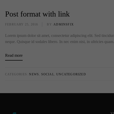
Post format with link
FEBRUARY 25, 2016
BY:
ADMINSFIX
Lorem ipsum dolor sit amet, consectetur adipiscing elit. Sed tincidun
neque. Quisque id sodales libero. In nec enim nisi, in ultricies quam. 
Read more
CATEGORIES:
NEWS
,
SOCIAL
,
UNCATEGORIZED
Υ