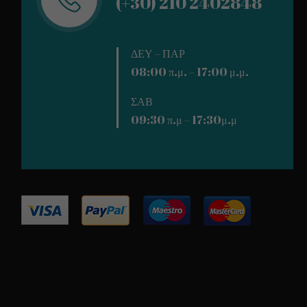
(+30) 210 2402848
ΔΕΥ – ΠΑΡ
08:00 π.μ. – 17:00 μ.μ.
ΣΑΒ
09:30 π.μ – 17:30μ.μ