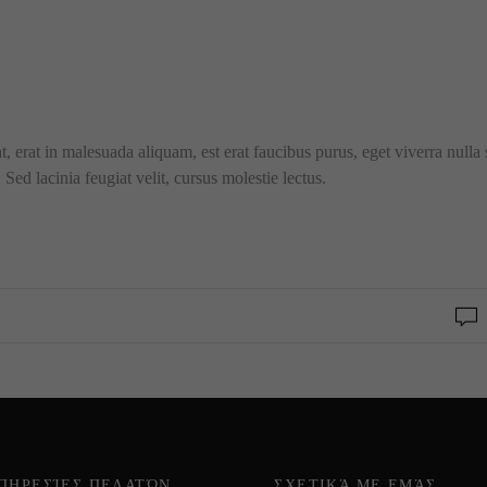
t, erat in malesuada aliquam, est erat faucibus purus, eget viverra nulla
Sed lacinia feugiat velit, cursus molestie lectus.
ΠΗΡΕΣΊΕΣ ΠΕΛΑΤΏΝ
ΣΧΕΤΙΚΆ ΜΕ ΕΜΆΣ