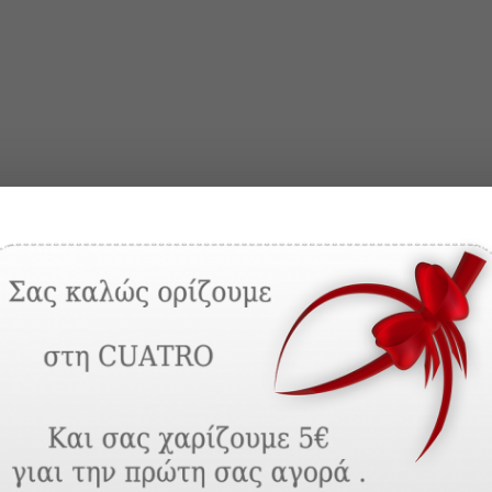
t, erat in malesuada aliquam, est erat faucibus purus, eget viverra nulla
Sed lacinia feugiat velit, cursus molestie lectus.