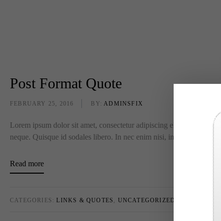
Post Format Quote
FEBRUARY 25, 2016
BY:
ADMINSFIX
Lorem ipsum dolor sit amet, consectetur adipiscing elit. Sed tincidun
neque. Quisque id sodales libero. In nec enim nisi, in ultricies quam. 
Read more
CATEGORIES:
LINKS & QUOTES
,
UNCATEGORIZED