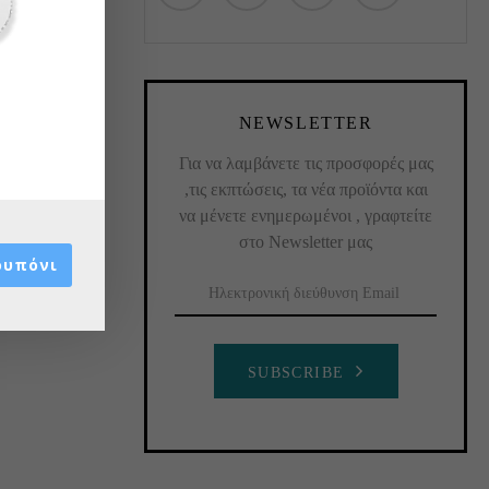
NEWSLETTER
Για να λαμβάνετε τις προσφορές μας
,τις εκπτώσεις, τα νέα προϊόντα και
να μένετε ενημερωμένοι , γραφτείτε
στο Newsletter μας
ουπόνι
SUBSCRIBE