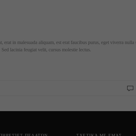
t, erat in malesuada aliquam, est erat faucibus purus, eget viverra nulla
Sed lacinia feugiat velit, cursus molestie lectus.
ΠΗΡΕΣΊΕΣ ΠΕΛΑΤΏΝ
ΣΧΕΤΙΚΆ ΜΕ ΕΜΆΣ