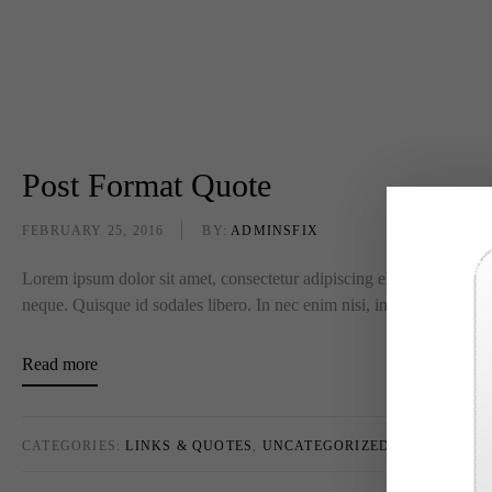
Post Format Quote
FEBRUARY 25, 2016
BY:
ADMINSFIX
Lorem ipsum dolor sit amet, consectetur adipiscing elit. Sed tincidun
neque. Quisque id sodales libero. In nec enim nisi, in ultricies quam. 
Read more
CATEGORIES:
LINKS & QUOTES
,
UNCATEGORIZED