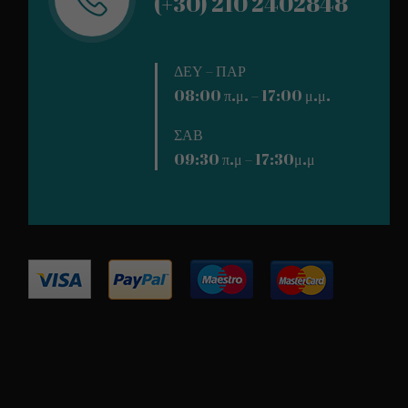
(+30) 210 2402848
ΔΕΥ – ΠΑΡ
08:00 π.μ. – 17:00 μ.μ.
ΣΑΒ
09:30 π.μ – 17:30μ.μ