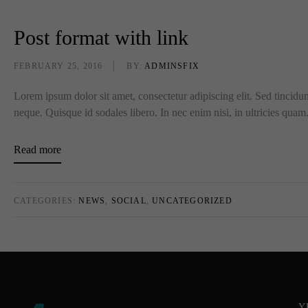
Post format with link
FEBRUARY 25, 2016
BY:
ADMINSFIX
Lorem ipsum dolor sit amet, consectetur adipiscing elit. Sed tincidun
neque. Quisque id sodales libero. In nec enim nisi, in ultricies quam. 
Read more
CATEGORIES:
NEWS
,
SOCIAL
,
UNCATEGORIZED
Υ