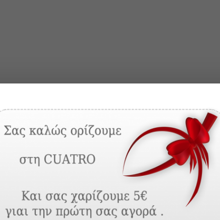
t, erat in malesuada aliquam, est erat faucibus purus, eget viverra nulla
Sed lacinia feugiat velit, cursus molestie lectus.