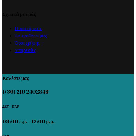
Σχετικά με εμάς
Ποιοι είμαστε
Τα προϊόντα μας
Όροι χρήσης
Υπηρεσίες
Καλέστε μας
(+30) 210 2402848
ΔΕΥ – ΠΑΡ
08:00 π.μ. – 17:00 μ.μ.