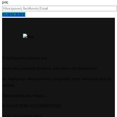
μας
SUBSCRIBE
Η πολύχρονη εμπειρία μας ,
εκτός από μοναδικά προϊόντα μας δείνει την δυνατότητα
να παρέχουμε ασυναγώνιστες υπηρεσίες στην καλύτερη τιμή της
αγοράς.
Πρωταρχικός μας στόχος ..
Η ΚΑΛΥΤΕΡΗ ΕΞΥΠΗΡΕΤΗΣΗ
ΤΩΝ ΠΕΛΑΤΩΝ ΜΑΣ