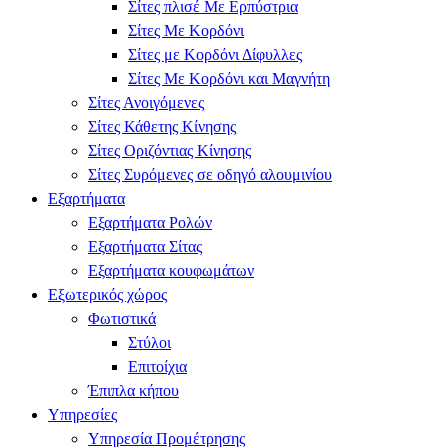
Σίτες πλισέ Με Ερπύστρια
Σίτες Με Κορδόνι
Σίτες με Κορδόνι Δίφυλλες
Σίτες Με Κορδόνι και Μαγνήτη
Σίτες Ανοιγόμενες
Σίτες Κάθετης Κίνησης
Σίτες Οριζόντιας Κίνησης
Σίτες Συρόμενες σε οδηγό αλουμινίου
Εξαρτήματα
Εξαρτήματα Ρολών
Εξαρτήματα Σίτας
Εξαρτήματα κουφωμάτων
Εξωτερικός χώρος
Φωτιστικά
Στύλοι
Επιτοίχια
Έπιπλα κήπου
Υπηρεσίες
Υπηρεσία Προμέτρησης